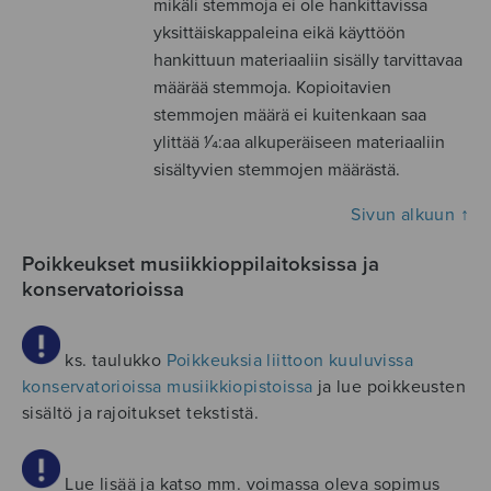
mikäli stemmoja ei ole hankittavissa
yksittäiskappaleina eikä käyttöön
hankittuun materiaaliin sisälly tarvittavaa
määrää stemmoja. Kopioitavien
stemmojen määrä ei kuitenkaan saa
ylittää 1⁄4:aa alkuperäiseen materiaaliin
sisältyvien stemmojen määrästä.
Sivun alkuun ↑
Poikkeukset musiikkioppilaitoksissa ja
konservatorioissa
ks. taulukko
Poikkeuksia liittoon kuuluvissa
konservatorioissa musiikkiopistoissa
ja lue poikkeusten
sisältö ja rajoitukset tekstistä.
Lue lisää ja katso mm. voimassa oleva sopimus