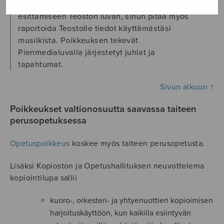
ei kata ja joudut hankkimaan musiikin
esittämiseen Teoston luvan, sinun pitää myös
raportoida Teostolle tiedot käyttämästäsi
musiikista. Poikkeuksen tekevät
Pienmedialuvalla järjestetyt juhlat ja
tapahtumat.
Sivun alkuun ↑
Poikkeukset valtionosuutta saavassa taiteen
perusopetuksessa
Opetuspoikkeus
koskee myös taiteen perusopetusta.
Lisäksi Kopioston ja Opetushallituksen neuvottelema
kopiointilupa sallii
kuoro-, orkesteri- ja yhtyenuottien kopioimisen
harjoituskäyttöön, kun kaikilla esiintyvän