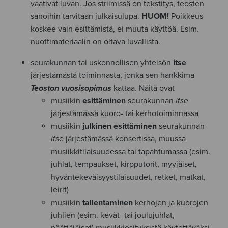
vaativat luvan. Jos striimissä on tekstitys, teosten
sanoihin tarvitaan julkaisulupa.
HUOM!
Poikkeus
koskee vain esittämistä, ei muuta käyttöä. Esim.
nuottimateriaalin on oltava luvallista.
seurakunnan tai uskonnollisen yhteisön
itse
järjestämästä toiminnasta, jonka sen hankkima
Teoston vuosisopimus
kattaa. Näitä ovat
musiikin
esittäminen
seurakunnan
itse
järjestämässä kuoro- tai kerhotoiminnassa
musiikin
julkinen esittäminen
seurakunnan
itse
järjestämässä konsertissa, muussa
musiikkitilaisuudessa tai tapahtumassa (esim.
juhlat, tempaukset, kirpputorit, myyjäiset,
hyväntekeväisyystilaisuudet, retket, matkat,
leirit)
musiikin
tallentaminen
kerhojen ja kuorojen
juhlien (esim. kevät- tai joulujuhlat,