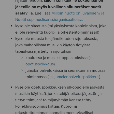
rajatuin ehdoin,
silloin
kun kaikille kokoonpanon
jäsenille on myös luvallinen alkuperäiset nuotit
saatavilla
. Lue lisää
Milloin nuotti on luvallinen? ja
Nuotit sopimuslisenssiorganisaatiossa.
kyse ole sitaatista (tai yksityisestä kopioinnista, joka
ei ole relevantti kuoro- ja orkesteritoiminnassa!)
kyse ole muusta tekijänoikeuden rajoituksesta,
joka mahdollistaa musiikin käytön tietyissä
tapauksissa ja tietyin rajoituksin
kouluissa ja musiikkioppilaitoksissa (
ks.
opetuspoikkeus
)
jumalanpalveluksissa ja seurakunnan muussa
toiminnassa (
ks. jumalanpalveluspoikkeus
).
kyse ole opetuspoikkeuksen ulkopuolelle jäävästä
musiikin käytöstä, jonka tekijänoikeusjärjestön ja
tietyn toimijan/ toimijaryhmän kanssa tehty
kollektiivisopimus kattaa. Kuoro- ja
orkesteritoiminnan kannalta merkitykselliset