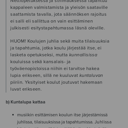
Nettiopetuksessa ja striimauksessa tapahtuu
kappaleen valmistamista ja yleisön saataville
saattamista tavalla, jota säännöksen rajoitus
ei salli eli sallittua on vain esittäminen
julkisesti esitystapahtumassa läsnä oleville.
HUOM! Koulujen juhlia sekä muita tilaisuuksia
ja tapahtumia, jotka koulu järjestää itse, ei
lasketa opetukseksi, mutta
kunnallisissa
kouluissa sekä kansalais- ja
työväenopistoissa niihin ei tarvitse hakea
lupia erikseen, sillä ne kuuluvat
kuntaluvan
piiriin. Yksityiset koulut joutuvat hakemaan
luvat erikseen.
b) Kuntalupa kattaa
musiikin esittämisen koulun itse järjestämissä
juhlissa, tilaisuuksissa ja tapahtumissa.
Juhlissa