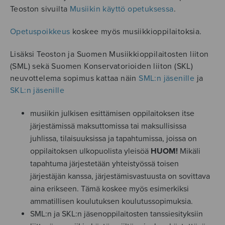
Teoston sivuilta
Musiikin käyttö opetuksessa
.
Opetuspoikkeus
koskee myös musiikkioppilaitoksia.
Lisäksi Teoston ja Suomen Musiikkioppilaitosten liiton
(SML) sekä Suomen Konservatorioiden liiton (SKL)
neuvottelema sopimus kattaa näin
SML:n jäsenille
ja
SKL:n jäsenille
musiikin julkisen esittämisen oppilaitoksen itse
järjestämissä maksuttomissa tai maksullisissa
juhlissa, tilaisuuksissa ja tapahtumissa, joissa on
oppilaitoksen ulkopuolista yleisöä
HUOM!
Mikäli
tapahtuma järjestetään yhteistyössä toisen
järjestäjän kanssa, järjestämisvastuusta on sovittava
aina erikseen. Tämä koskee myös esimerkiksi
ammatillisen koulutuksen koulutussopimuksia.
SML:n ja SKL:n jäsenoppilaitosten tanssiesityksiin