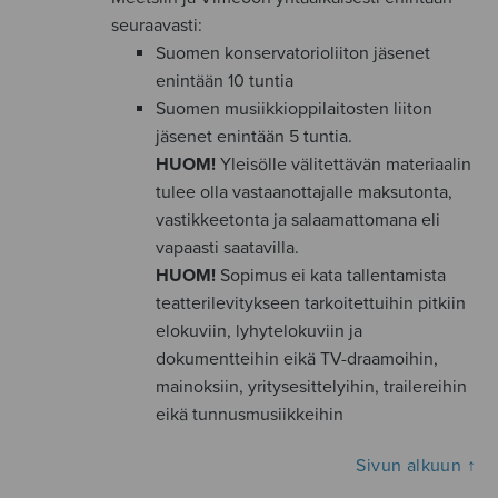
seuraavasti:
Suomen konservatorioliiton jäsenet
enintään 10 tuntia
Suomen musiikkioppilaitosten liiton
jäsenet enintään 5 tuntia.
HUOM!
Yleisölle välitettävän materiaalin
tulee olla vastaanottajalle maksutonta,
vastikkeetonta ja salaamattomana eli
vapaasti saatavilla.
HUOM!
Sopimus ei kata tallentamista
teatterilevitykseen tarkoitettuihin pitkiin
elokuviin, lyhytelokuviin ja
dokumentteihin eikä TV-draamoihin,
mainoksiin, yritysesittelyihin, trailereihin
eikä tunnusmusiikkeihin
Sivun alkuun ↑