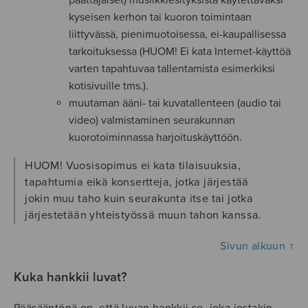
päättäjäiset) musiikkiesityksistä käytettäväksi
kyseisen kerhon tai kuoron toimintaan
liittyvässä, pienimuotoisessa, ei-kaupallisessa
tarkoituksessa (HUOM! Ei kata Internet-käyttöä
varten tapahtuvaa tallentamista esimerkiksi
kotisivuille tms.).
muutaman ääni- tai kuvatallenteen (audio tai
video) valmistaminen seurakunnan
kuorotoiminnassa harjoituskäyttöön.
HUOM! Vuosisopimus ei kata tilaisuuksia,
tapahtumia eikä konsertteja, jotka järjestää
jokin muu taho kuin seurakunta itse tai jotka
järjestetään yhteistyössä muun tahon kanssa.
Sivun alkuun ↑
Kuka hankkii luvat?