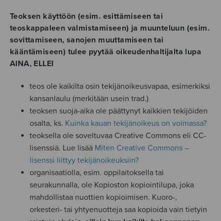
Teoksen käyttöön (esim. esittämiseen tai
teoskappaleen valmistamiseen) ja muunteluun (esim.
sovittamiseen, sanojen muuttamiseen tai
kääntämiseen) tulee pyytää oikeudenhaltijalta lupa
AINA, ELLEI
teos ole kaikilta osin tekijänoikeusvapaa, esimerkiksi
kansanlaulu (merkitään usein trad.)
teoksen suoja-aika ole päättynyt kaikkien tekijöiden
osalta, ks.
Kuinka kauan tekijänoikeus on voimassa?
teoksella ole soveltuvaa Creative Commons eli CC-
lisenssiä. Lue lisää
Miten Creative Commons –
lisenssi liittyy tekijänoikeuksiin?
organisaatiolla, esim. oppilaitoksella tai
seurakunnalla, ole Kopioston kopiointilupa, joka
mahdollistaa nuottien kopioimisen. Kuoro-,
orkesteri- tai yhtyenuotteja saa kopioida vain tietyin