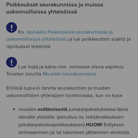
Poikkeukset seurakunnissa ja muissa
uskonnollisissa yhteisöissä
Ks.
taulukko Poikkeuksia seurakunnissa ja
uskonnollisissa yhteisöissä
ja lue poikkeusten sisältö ja
rajoitukset tekstistä
Lue lisää ja katso mm. voimassa oleva sopimus
Teoston sivuilta
Musiikki seurakunnassa
.
Erillisiä lupia ei tarvita seurakuntien ja muiden
uskonnollisten yhteisöjen toiminnassa, kun on kyse
musiikin
esittämisestä
jumalanpalveluksessa läsnä
olevalle yleisölle. (perustuu ns. tekijänoikeuksien
jumalanpalveluspoikkeukseen)
HUOM!
Esityksen
striimaaminen ja/ tai tallenteen jättäminen striimistä