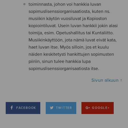
toiminnasta, johon voi hankkia luvan
sopimuslisenssiorganisaatiosta, kuten ns.
musiikin käytön vuosiluvat ja Kopioston
kopiointiluvat. Usein luvan hankkii jokin alasi
toimija, esim. Opetushallitus tai Kuntaliitto.
Musiikinkäyttöön, jota nämä luvat eivät kata,
haet luvan itse. Myös silloin, jos et kuulu
näiden keskitetysti hankittujen sopimusten
piiriin, sinun tulee hankkia lupa
sopimuslisenssiorganisaatiosta itse.
Sivun alkuun ↑
FACEBOOK
TWITTER
GOOGLE+