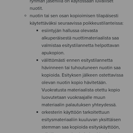
ryhmän jäsenillä on käytössään luvalliset
nuotit.
nuotin tai sen osan kopioimisen tilapäisesti
käytettäväksi seuraavissa poikkeustilanteissa:
esiintyjän hallussa olevasta
alkuperäisestä nuottimateriaalista saa
valmistaa esitystilannetta helpottavan
apukopion.
välittömästi ennen esitystilannetta
hävinneen tai tuhoutuneen nuotin saa
kopioida. Esityksen jälkeen ostettavissa
olevan nuotin kopio hävitetään.
Vuokratusta materiaalista otettu kopio
luovutetaan vuokraajalle muun
materiaalin palautuksen yhteydessä.
orkesterin käyttöön tarkoitettuun
esitysmateriaaliin kuuluvan yksittäisen
stemman saa kopioida esityskäyttöön,