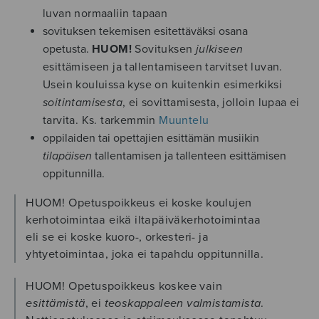
luvan normaaliin tapaan
sovituksen tekemisen esitettäväksi osana
opetusta.
HUOM!
Sovituksen
julkiseen
esittämiseen ja tallentamiseen tarvitset luvan.
Usein kouluissa kyse on kuitenkin esimerkiksi
soitintamisesta
, ei sovittamisesta, jolloin lupaa ei
tarvita. Ks. tarkemmin
Muuntelu
oppilaiden tai opettajien esittämän musiikin
tilapäisen
tallentamisen ja tallenteen esittämisen
oppitunnilla.
HUOM! Opetuspoikkeus ei koske koulujen
kerhotoimintaa eikä iltapäiväkerhotoimintaa
eli se ei koske kuoro-, orkesteri- ja
yhtyetoimintaa, joka ei tapahdu oppitunnilla.
HUOM! Opetuspoikkeus koskee vain
esittämistä
, ei
teoskappaleen valmistamista
.