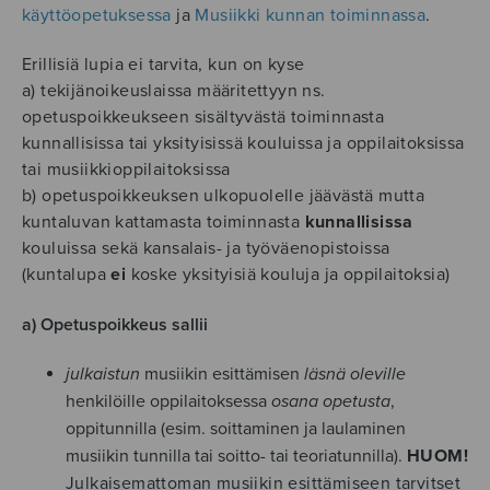
käyttöopetuksessa
ja
Musiikki kunnan toiminnassa
.
Erillisiä lupia ei tarvita, kun on kyse
a) tekijänoikeuslaissa määritettyyn ns.
opetuspoikkeukseen sisältyvästä toiminnasta
kunnallisissa tai yksityisissä kouluissa ja oppilaitoksissa
tai musiikkioppilaitoksissa
b) opetuspoikkeuksen ulkopuolelle jäävästä mutta
kuntaluvan kattamasta toiminnasta
kunnallisissa
kouluissa sekä kansalais- ja työväenopistoissa
(kuntalupa
ei
koske yksityisiä kouluja ja oppilaitoksia)
a) Opetuspoikkeus sallii
julkaistun
musiikin esittämisen
läsnä oleville
henkilöille oppilaitoksessa
osana opetusta
,
oppitunnilla (esim. soittaminen ja laulaminen
musiikin tunnilla tai soitto- tai teoriatunnilla).
HUOM!
Julkaisemattoman musiikin esittämiseen tarvitset