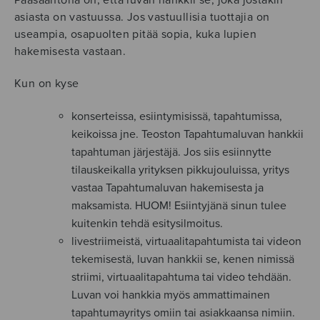
Pääsääntönä on, että luvan hankkii se, joka jostakin
asiasta on vastuussa. Jos vastuullisia tuottajia on
useampia, osapuolten pitää sopia, kuka lupien
hakemisesta vastaan.
Kun on kyse
konserteissa, esiintymisissä, tapahtumissa,
keikoissa jne. Teoston Tapahtumaluvan hankkii
tapahtuman järjestäjä. Jos siis esiinnytte
tilauskeikalla yrityksen pikkujouluissa, yritys
vastaa Tapahtumaluvan hakemisesta ja
maksamista. HUOM! Esiintyjänä sinun tulee
kuitenkin tehdä esitysilmoitus.
livestriimeistä, virtuaalitapahtumista tai videon
tekemisestä, luvan hankkii se, kenen nimissä
striimi, virtuaalitapahtuma tai video tehdään.
Luvan voi hankkia myös ammattimainen
tapahtumayritys omiin tai asiakkaansa nimiin.