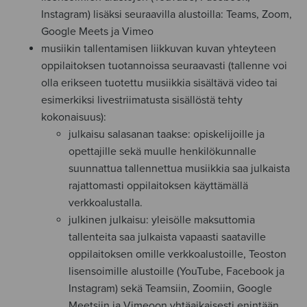
Instagram) lisäksi seuraavilla alustoilla: Teams, Zoom,
Google Meets ja Vimeo
musiikin tallentamisen liikkuvan kuvan yhteyteen
oppilaitoksen tuotannoissa seuraavasti (tallenne voi
olla erikseen tuotettu musiikkia sisältävä video tai
esimerkiksi livestriimatusta sisällöstä tehty
kokonaisuus):
julkaisu salasanan taakse: opiskelijoille ja
opettajille sekä muulle henkilökunnalle
suunnattua tallennettua musiikkia saa julkaista
rajattomasti oppilaitoksen käyttämällä
verkkoalustalla.
julkinen julkaisu: yleisölle maksuttomia
tallenteita saa julkaista vapaasti saataville
oppilaitoksen omille verkkoalustoille, Teoston
lisensoimille alustoille (YouTube, Facebook ja
Instagram) sekä Teamsiin, Zoomiin, Google
Meetsiin ja Vimeoon yhtäaikaisesti enintään