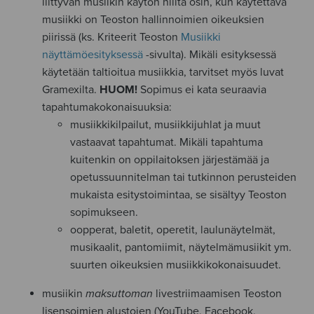
liittyvän musiikin käytön niiltä osin, kun käytettävä
musiikki on Teoston hallinnoimien oikeuksien
piirissä (ks. Kriteerit Teoston
Musiikki
näyttämöesityksessä
-sivulta). Mikäli esityksessä
käytetään taltioitua musiikkia, tarvitset myös luvat
Gramexilta.
HUOM!
Sopimus ei kata seuraavia
tapahtumakokonaisuuksia:
musiikkikilpailut, musiikkijuhlat ja muut
vastaavat tapahtumat. Mikäli tapahtuma
kuitenkin on oppilaitoksen järjestämää ja
opetussuunnitelman tai tutkinnon perusteiden
mukaista esitystoimintaa, se sisältyy Teoston
sopimukseen.
oopperat, baletit, operetit, laulunäytelmät,
musikaalit, pantomiimit, näytelmämusiikit ym.
suurten oikeuksien musiikkikokonaisuudet.
musiikin
maksuttoman
livestriimaamisen Teoston
lisensoimien alustojen (YouTube, Facebook,