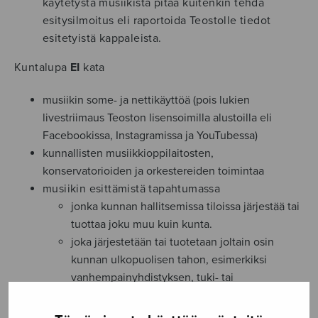
käytetystä musiikista pitää kuitenkin tehdä
esitysilmoitus eli raportoida Teostolle tiedot
esitetyistä kappaleista.
Kuntalupa
EI
kata
musiikin some- ja nettikäyttöä (pois lukien
livestriimaus Teoston lisensoimilla alustoilla eli
Facebookissa, Instagramissa ja YouTubessa)
kunnallisten musiikkioppilaitosten,
konservatorioiden ja orkestereiden toimintaa
musiikin esittämistä tapahtumassa
jonka kunnan hallitsemissa tiloissa järjestää tai
tuottaa joku muu kuin kunta.
joka järjestetään tai tuotetaan joltain osin
kunnan ulkopuolisen tahon, esimerkiksi
vanhempainyhdistyksen, tuki- tai
kannatusyhdistyksen tai jonkin kaupallisen
tahon kanssa. Lupa on hankittava erikseen ja