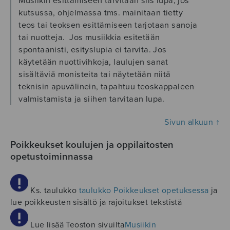
Musiikin esittämiseen tarvitaan siis lupa, jos
kutsussa, ohjelmassa tms. mainitaan tietty
teos tai teoksen esittämiseen tarjotaan sanoja
tai nuotteja. Jos musiikkia esitetään
spontaanisti, esityslupia ei tarvita. Jos
käytetään nuottivihkoja, laulujen sanat
sisältäviä monisteita tai näytetään niitä
teknisin apuvälinein, tapahtuu teoskappaleen
valmistamista ja siihen tarvitaan lupa.
Sivun alkuun ↑
Poikkeukset koulujen ja oppilaitosten
opetustoiminnassa
Ks. taulukko
taulukko Poikkeukset opetuksessa
ja
lue poikkeusten sisältö ja rajoitukset tekstistä
Lue lisää Teoston sivuilta
Musiikin