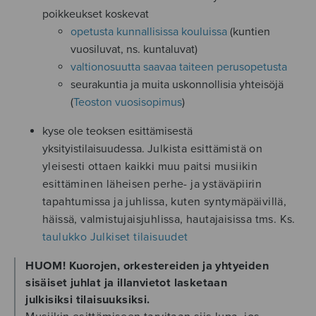
poikkeukset koskevat
opetusta kunnallisissa kouluissa
(kuntien
vuosiluvat, ns. kuntaluvat)
valtionosuutta saavaa taiteen perusopetusta
seurakuntia ja muita uskonnollisia yhteisöjä
(
Teoston vuosisopimus
)
kyse ole teoksen esittämisestä
yksityistilaisuudessa.
Julkista esittämistä on
yleisesti ottaen kaikki muu paitsi musiikin
esittäminen läheisen perhe- ja ystäväpiirin
tapahtumissa ja juhlissa, kuten syntymäpäivillä,
häissä, valmistujaisjuhlissa, hautajaisissa tms. Ks.
taulukko Julkiset tilaisuudet
HUOM! Kuorojen, orkestereiden ja yhtyeiden
sisäiset juhlat ja illanvietot lasketaan
julkisiksi tilaisuuksiksi.