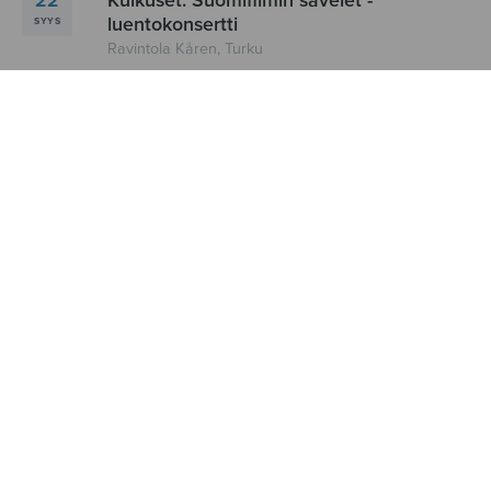
22
Kulkuset: Suomifilmin sävelet -
luentokonsertti
SYYS
Ravintola Kåren, Turku
02
Nuoret Äänet – Lasten ja nuorten
laulujuhlat
LOKA
Oulu
NÄYTÄ LISÄÄ
UUTTA NUOTTIKAUPASSA