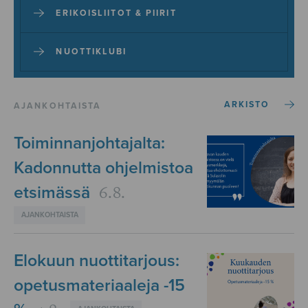
ERIKOISLIITOT & PIIRIT
NUOTTIKLUBI
ARKISTO
AJANKOHTAISTA
Toiminnanjohtajalta:
Kadonnutta ohjelmistoa
6.8.
etsimässä
AJANKOHTAISTA
Elokuun nuottitarjous:
opetusmateriaaleja -15