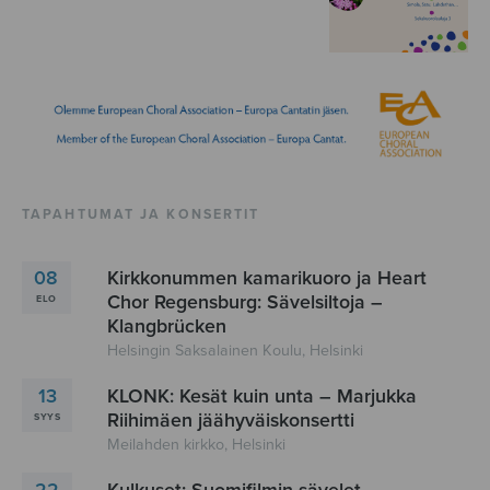
TAPAHTUMAT JA KONSERTIT
08
Kirkkonummen kamarikuoro ja Heart
Chor Regensburg: Sävelsiltoja –
ELO
Klangbrücken
Helsingin Saksalainen Koulu, Helsinki
13
KLONK: Kesät kuin unta – Marjukka
Riihimäen jäähyväiskonsertti
SYYS
Meilahden kirkko, Helsinki