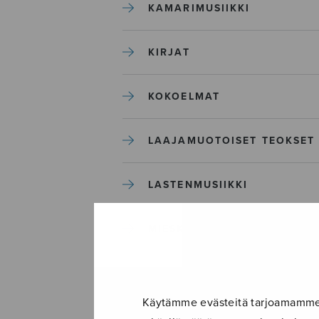
KAMARIMUSIIKKI
KIRJAT
KOKOELMAT
LAAJAMUOTOISET TEOKSET
LASTENMUSIIKKI
MIESKUORO
MUUT
Käytämme evästeitä tarjoamamme s
NÄYTTÄMÖTEOKSET