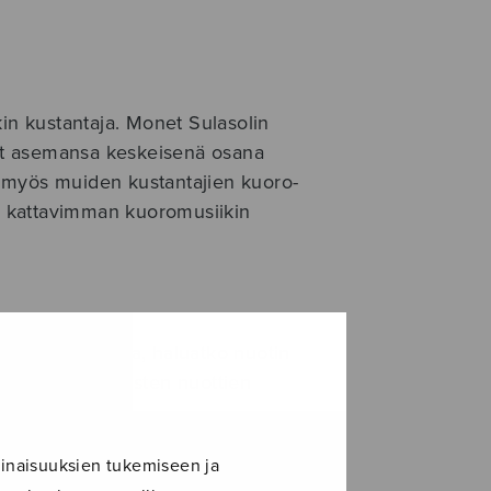
kin kustantaja. Monet Sulasolin
neet asemansa keskeisenä osana
ää myös muiden kustantajien kuoro-
an kattavimman kuoromusiikin
i ja kätevästi
lla voit valita, haluatko nuotin
ottina. Digitaalisten nuottien
inaisuuksien tukemiseen ja