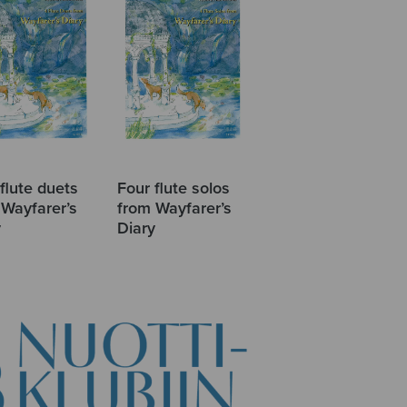
flute duets
Four flute solos
 Wayfarer’s
from Wayfarer’s
y
Diary