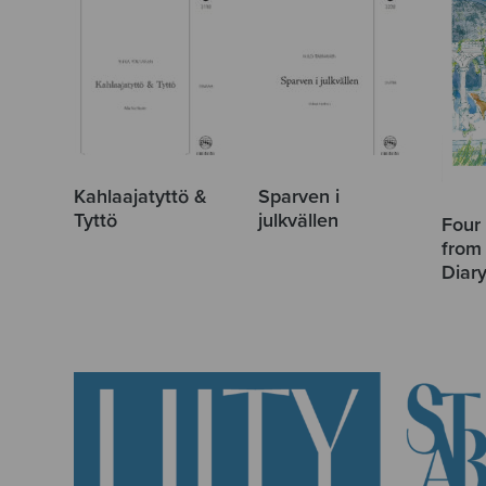
Kahlaajatyttö &
Sparven i
Tyttö
julkvällen
Four 
from
Diar