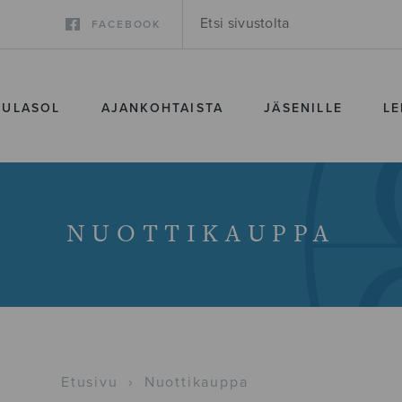
FACEBOOK
SULASOL
AJANKOHTAISTA
JÄSENILLE
LE
NUOTTIKAUPPA
Etusivu
›
Nuottikauppa