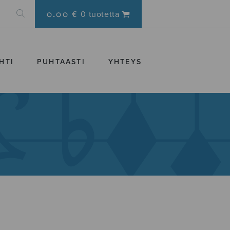
0.00 €
0 tuotetta
HTI
PUHTAASTI
YHTEYS