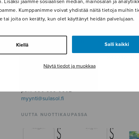
 Lisäksi jaamme sosiaalisen median, mainosalan ja analyti
Liity Sulasolin nuottipalvelun postituslista
ustoamme. Kumppanimme voivat yhdistää näitä tietoja muihin tie
le tai joita on kerätty, kun olet käyttänyt heidän palvelujaan.
Postituslistan kautta saat tuoretta tietoa nuott
sekä muista Sulasolin nuottipalveluun liittyvistä
liittymään tästä linkistä:
http://eepurl.com/dsw
Salli kaikki
Kiellä
Mikäli sinulla on kysyttävää postituslistalle liit
nuottimyymälään.
Näytä tiedot ja muokkaa
Sulasolin nuottimyymälä:
puh. 050 305 6502
myynti@sulasol.fi
UUTTA NUOTTIKAUPASSA