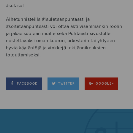
#sulasol
Aihetunnisteilla
#lauletaanpuhtaasti
ja
#soitetaanpuhtaasti voi ottaa aktiivisemmankin roolin
ja jakaa suoraan muille sekä Puhtaasti-sivustolle
nostettavaksi oman kuoron, orkesterin tai yhtyeen
hyviä käytäntöjä ja vinkkejä tekijänoikeuksien
toteuttamiseksi.
FACEBOOK
TWITTER
GOOGLE+