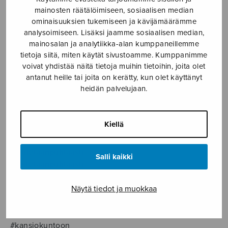
mainosten räätälöimiseen, sosiaalisen median
LÄHTEET JA LINKIT
ominaisuuksien tukemiseen ja kävijämäärämme
analysoimiseen. Lisäksi jaamme sosiaalisen median,
mainosalan ja analytiikka-alan kumppaneillemme
tietoja siitä, miten käytät sivustoamme. Kumppanimme
Etusivu
›
Puhtaasti
›
Materiaalipankki
›
voivat yhdistää näitä tietoja muihin tietoihin, joita olet
Aihetunnisteet
antanut heille tai joita on kerätty, kun olet käyttänyt
heidän palvelujaan.
Aihetunnisteet
Kiellä
Puhtaasti-aihetunnisteet ovat
#lauletaanpuhtaasti
Salli kaikki
#soitetaanpuhtaasti
#välitetäänmusiikista
Näytä tiedot ja muokkaa
#tekijänoikeudet
#taideontyötä
#rakkaudestalajiin
#kansiokuntoon