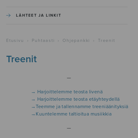
LÄHTEET JA LINKIT
Etusivu
›
Puhtaasti
›
Ohjepankki
›
Treenit
Treenit
—
→ Harjoittelemme teosta livenä
→
Harjoittelemme teosta etäyhteydellä
→
Teemme ja tallennamme treeniäänityksiä
→
Kuuntelemme taltioitua musiikkia
—