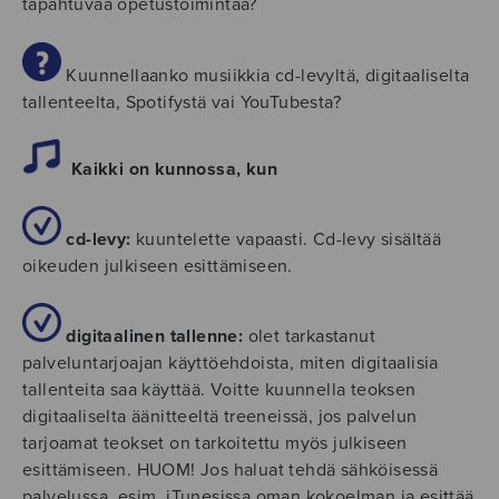
tapahtuvaa opetustoimintaa?
Kuunnellaanko musiikkia cd-levyltä, digitaaliselta
tallenteelta, Spotifystä vai YouTubesta?
Kaikki on kunnossa, kun
cd-levy:
kuuntelette vapaasti. Cd-levy sisältää
oikeuden julkiseen esittämiseen.
digitaalinen tallenne:
olet tarkastanut
palveluntarjoajan käyttöehdoista, miten digitaalisia
tallenteita saa käyttää. Voitte kuunnella teoksen
digitaaliselta äänitteeltä treeneissä, jos palvelun
tarjoamat teokset on tarkoitettu myös julkiseen
esittämiseen. HUOM! Jos haluat tehdä sähköisessä
palvelussa, esim. iTunesissa oman kokoelman ja esittää