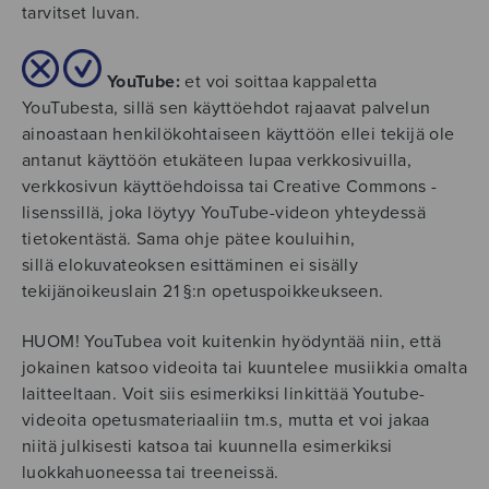
tarvitset luvan.
YouTube:
et voi soittaa kappaletta
YouTubesta, sillä sen käyttöehdot rajaavat palvelun
ainoastaan henkilökohtaiseen käyttöön ellei tekijä ole
antanut käyttöön etukäteen lupaa verkkosivuilla,
verkkosivun käyttöehdoissa tai Creative Commons -
lisenssillä, joka löytyy YouTube-videon yhteydessä
tietokentästä. Sama ohje pätee kouluihin,
sillä elokuvateoksen esittäminen ei sisälly
tekijänoikeuslain 21 §:n opetuspoikkeukseen.
HUOM! YouTubea voit kuitenkin hyödyntää niin, että
jokainen katsoo videoita tai kuuntelee musiikkia omalta
laitteeltaan. Voit siis esimerkiksi linkittää Youtube-
videoita opetusmateriaaliin tm.s, mutta et voi jakaa
niitä julkisesti katsoa tai kuunnella esimerkiksi
luokkahuoneessa tai treeneissä.