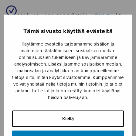
nuotit ovat peräisin luvallisesta
sähköisestä
tai
fyysisestä
nuottiarkistosta.
Tämä sivusto käyttää evästeitä
Jos nuotteja käytetään nuotinlukuohjelmalla
Käytämme evästeitä tarjoamamme sisällön ja
(esim. forScore) padilla tai muulla sähköisellä laitteella,
mainosten räätälöimiseen, sosiaalisen median
kaikilla on luvat nuottien digitaaliseen tallentamiseen
ominaisuuksien tukemiseen ja kävijämäärämme
tai käyttöön. Ks.
Käytämme nuotteja
analysoimiseen. Lisäksi jaamme sosiaalisen median,
nuotinlukuohjelmalla (esim. forScore) padilla tai muulla
mainosalan ja analytiikka-alan kumppaneillemme
sähköisellä laitteella
tietoja siitä, miten käytät sivustoamme. Kumppanimme
voivat yhdistää näitä tietoja muihin tietoihin, joita olet
antanut heille tai joita on kerätty, kun olet käyttänyt
sovituksissa on
sovitusluvat
.
heidän palvelujaan.
tilaussävellyksissä
on tekstinkäyttöluvat.
Kiellä
etäyhteys on rajattu vain omille jäsenillenne.