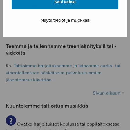
Salli kaikki
Etäyhteydellä harjoitellessa tapahtuva teoskappaleen
valmistaminen rinnastetaan yksityiseen käyttöön, joka
on sallittua.
Näytä tiedot ja muokkaa
Sivun alkuun ↑
Teemme ja tallennamme treeniäänityksiä tai -
videoita
Ks.
Taltioimme harjoituksemme ja lataamme audio- tai
videotallenteen sähköiseen palveluun omien
jäsentemme käyttöön
Sivun alkuun ↑
Kuuntelemme taltioitua musiikkia
Ovatko harjoitukset koulussa tai oppilaitoksessa