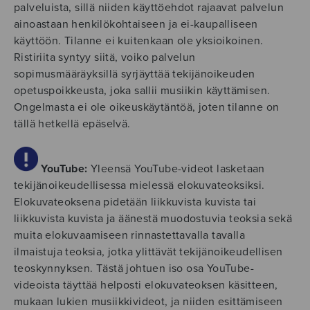
palveluista, sillä niiden käyttöehdot rajaavat palvelun
ainoastaan henkilökohtaiseen ja ei-kaupalliseen
käyttöön. Tilanne ei kuitenkaan ole yksioikoinen.
Ristiriita syntyy siitä, voiko palvelun
sopimusmääräyksillä syrjäyttää tekijänoikeuden
opetuspoikkeusta, joka sallii musiikin käyttämisen.
Ongelmasta ei ole oikeuskäytäntöä, joten tilanne on
tällä hetkellä epäselvä.
YouTube:
Yleensä YouTube-videot lasketaan
tekijänoikeudellisessa mielessä elokuvateoksiksi.
Elokuvateoksena pidetään liikkuvista kuvista tai
liikkuvista kuvista ja äänestä muodostuvia teoksia sekä
muita elokuvaamiseen rinnastettavalla tavalla
ilmaistuja teoksia, jotka ylittävät tekijänoikeudellisen
teoskynnyksen. Tästä johtuen iso osa YouTube-
videoista täyttää helposti elokuvateoksen käsitteen,
mukaan lukien musiikkivideot, ja niiden esittämiseen