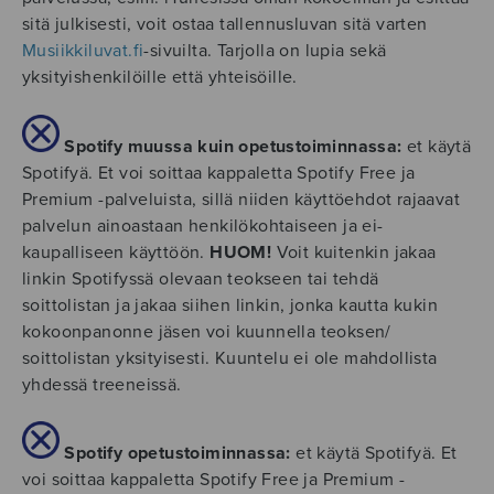
sitä julkisesti, voit ostaa tallennusluvan sitä varten
Musiikkiluvat.fi
-sivuilta. Tarjolla on lupia sekä
yksityishenkilöille että yhteisöille.
Spotify muussa kuin opetustoiminnassa:
et käytä
Spotifyä. Et voi soittaa kappaletta Spotify Free ja
Premium -palveluista, sillä niiden käyttöehdot rajaavat
palvelun ainoastaan henkilökohtaiseen ja ei-
kaupalliseen käyttöön.
HUOM!
Voit kuitenkin jakaa
linkin Spotifyssä olevaan teokseen tai tehdä
soittolistan ja jakaa siihen linkin, jonka kautta kukin
kokoonpanonne jäsen voi kuunnella teoksen/
soittolistan yksityisesti. Kuuntelu ei ole mahdollista
yhdessä treeneissä.
Spotify opetustoiminnassa:
et käytä Spotifyä. Et
voi soittaa kappaletta Spotify Free ja Premium -