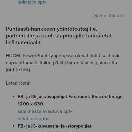
ladattava pptx
Sivun alkuun ↑
Puhtaasti-hankkeen ydintoteuttajille,
partnereille ja puolestapuhujille tarkoitetut
lisämateriaalit
HUOM! PowerPoint-työpohjissa olevat linkit saat auki
napsauttamalla linkin päällä hiiren kakkospainiketta
(right-click).
Lataa tästä:
FB- ja IG-julkaisupohjat
Facebook Shared Image
1200 x 630
selaimessa avautuva pptx
ladattava pptx
FB- ja IG-kuvasarja- ja -storypohjat