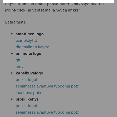
napsauttamalla linkin päällä hiiren kakkospainiketta
(right-click) ja valitsemalla ”Avaa linkki”.
Lataa tästä:
staattinen logo
painokäyttö
digitaalinen käyttö
animoitu logo
gif
mov
kansikuvalogo
pelkät logot
selaimessa avautuva työpohja pptx
ladattava pptx
profiilikehys
pelkät logot
selaimessa avautuva työpohja pptx