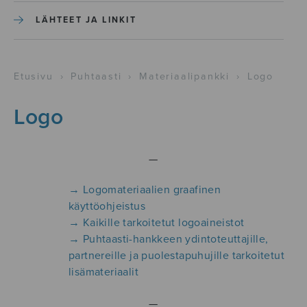
LÄHTEET JA LINKIT
Etusivu
›
Puhtaasti
›
Materiaalipankki
›
Logo
Logo
—
→ Logomateriaalien graafinen
käyttöohjeistus
→ Kaikille tarkoitetut logoaineistot
→ Puhtaasti-hankkeen ydintoteuttajille,
partnereille ja puolestapuhujille tarkoitetut
lisämateriaalit
—