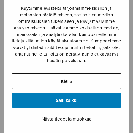
Logomateriaalien graafinen käyttöohjeistus
Käytämme evästeitä tarjoamamme sisällön ja
mainosten räätälöimiseen, sosiaalisen median
Lue logomateriaalien graafinen ohjeistus
tästä
.
ominaisuuksien tukemiseen ja kävijämäärämme
analysoimiseen. Lisäksi jaamme sosiaalisen median,
HUOM! Jos ohjeessa vaalean vihreät linkkitekstit eivät
mainosalan ja analytiikka-alan kumppaneillemme
näy automaattisesti linkkeinä, saat linkin auki
tietoja siitä, miten käytät sivustoamme. Kumppanimme
voivat yhdistää näitä tietoja muihin tietoihin, joita olet
napsauttamalla linkin päällä hiiren kakkospainiketta
antanut heille tai joita on kerätty, kun olet käyttänyt
(right-click) ja valitsemalla ”Avaa linkki”.
heidän palvelujaan.
Some-materiaalit on optimoitu Facebookiin ja
Instagramiin, mutta niitä voi käyttää myös muilla
Kiellä
alustoilla.
Sivun alkuun ↑
Salli kaikki
Kaikille tarkoitetut logoaineistot
Näytä tiedot ja muokkaa
HUOM! Jos ohjeessa vaalean vihreät linkkitekstit eivät
näy automaattisesti linkkeinä, saat linkin auki