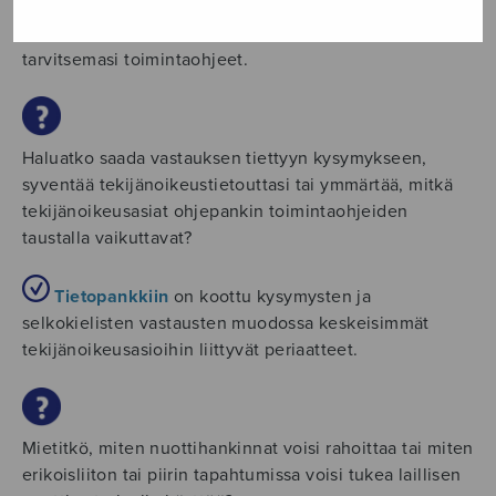
Ohjepankista
löydät juuri tilannettasi vastaavan
otsikon, jota klikkaamalla saat kerralla kaikki
tarvitsemasi toimintaohjeet.
Haluatko saada vastauksen tiettyyn kysymykseen,
syventää tekijänoikeustietouttasi tai ymmärtää, mitkä
tekijänoikeusasiat ohjepankin toimintaohjeiden
taustalla vaikuttavat?
Tietopankkiin
on koottu kysymysten ja
selkokielisten vastausten muodossa keskeisimmät
tekijänoikeusasioihin liittyvät periaatteet.
Mietitkö, miten nuottihankinnat voisi rahoittaa tai miten
erikoisliiton tai piirin tapahtumissa voisi tukea laillisen