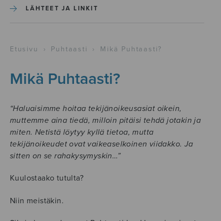
LÄHTEET JA LINKIT
Etusivu
›
Puhtaasti
›
Mikä Puhtaasti?
Mikä Puhtaasti?
“Haluaisimme hoitaa tekijänoikeusasiat oikein,
muttemme aina tiedä, milloin pitäisi tehdä jotakin ja
miten. Netistä löytyy kyllä tietoa, mutta
tekijänoikeudet ovat vaikeaselkoinen viidakko. Ja
sitten on se rahakysymyskin…”
Kuulostaako tutulta?
Niin meistäkin.