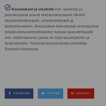
Koulutukset ja viestintä
mm. somessa ja
jäsenkirjeissä tuovat tekijänoikeusasiat lähelle
käytännönläheisesti, ymmärrettävästi ja
koskettavastikin. Koulutuksia toteutetaan yhteistyössä
tekijänoikeusammattilaisten kanssa saavutettavasti
mm. webinaareina, joissa on tilaa kysymyksille ja
keskustelulle. Tulevista koulutuksista viestitään
Sulasolin kanavissa.
FACEBOOK
TWITTER
GOOGLE+