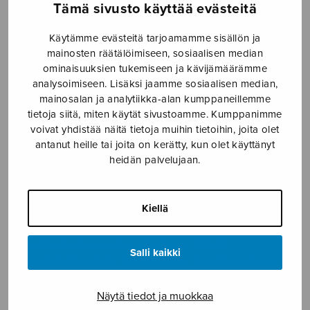
arjen kysymyksiin ja tarpeisiin.
Tämä sivusto käyttää evästeitä
Viestintä ja koulutukset
tuovat tekijänoikeusasiat
Käytämme evästeitä tarjoamamme sisällön ja
lähelle ymmärrettävästi, kiinnostavasti ja
mainosten räätälöimiseen, sosiaalisen median
käytännönläheisesti.
ominaisuuksien tukemiseen ja kävijämäärämme
analysoimiseen. Lisäksi jaamme sosiaalisen median,
Materiaalipankin aineisto
eli Puhtaasti-logot,
mainosalan ja analytiikka-alan kumppaneillemme
tietoja siitä, miten käytät sivustoamme. Kumppanimme
aihetunnisteet ja valmiit tekstit ovat keino osallistua
voivat yhdistää näitä tietoja muihin tietoihin, joita olet
konkreettisesti Sulasol-perheen ja sen jäsenten
antanut heille tai joita on kerätty, kun olet käyttänyt
yhteiseen missioon ja tekijänoikeuksien näkyväksi
heidän palvelujaan.
tekemiseen.
Kiellä
Kaipaatko konkreettisia neuvoja, kun olet vaikkapa
järjestämässä konsertin, jakamassa pätkän
Salli kaikki
konserttitaltioinnista Instagramissa tai julkaisemassa
tallenteen striimatusta esiintymisestä?
Näytä tiedot ja muokkaa