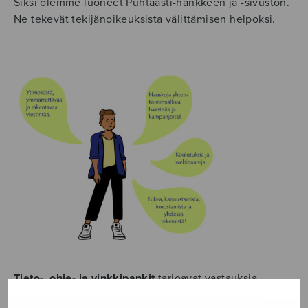
Siksi olemme luoneet Puhtaasti-hankkeen ja -sivuston.
Ne
tekevät tekijänoikeuksista välittämisen helpoksi.
Tieto-, ohje- ja vinkkipankit
tarjoavat vastauksia
nimenomaan kuorojen, orkestereiden ja yhtyeiden