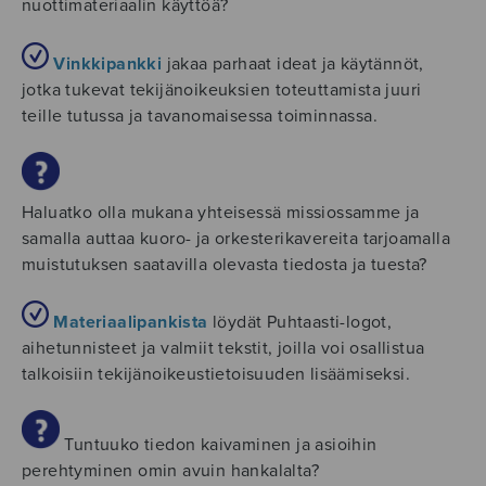
nuottimateriaalin käyttöä?
Vinkkipankki
jakaa parhaat ideat ja käytännöt,
jotka tukevat tekijänoikeuksien toteuttamista juuri
teille tutussa ja tavanomaisessa toiminnassa.
Haluatko olla mukana yhteisessä missiossamme ja
samalla auttaa kuoro- ja orkesterikavereita tarjoamalla
muistutuksen saatavilla olevasta tiedosta ja tuesta?
Materiaalipanki
sta
löydät Puhtaasti-logot,
aihetunnisteet ja valmiit tekstit, joilla voi osallistua
talkoisiin tekijänoikeustietoisuuden lisäämiseksi.
Tuntuuko tiedon kaivaminen ja asioihin
perehtyminen omin avuin hankalalta?