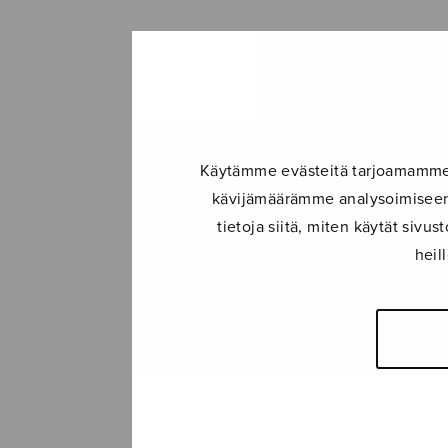
Käytämme evästeitä tarjoamamme s
kävijämäärämme analysoimiseen.
tietoja siitä, miten käytät siv
heil