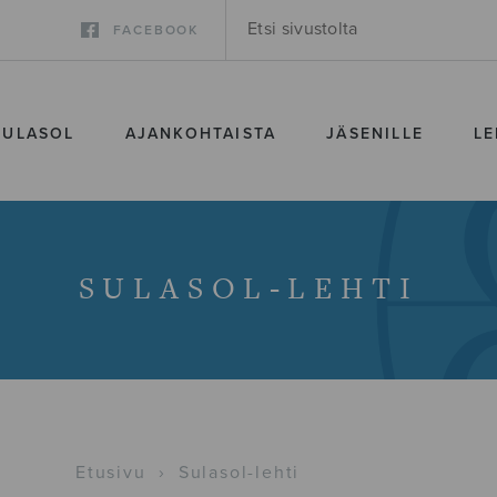
FACEBOOK
SULASOL
AJANKOHTAISTA
JÄSENILLE
LE
SULASOL-LEHTI
Etusivu
›
Sulasol-lehti