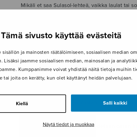
Mikäli et saa Sulasol-lehteä, vaikka laulat tai s
orkesterissa, käänny ensimmäiseksi yhdistykse
puoleen. Yhdistykset hoitavat itse jäsentensä o
jäsenrekisterissä. Lisätietoa FloMembers-jäsenr
Tämä sivusto käyttää evästeitä
verkkosivujemme
FloMembers-osiosta.
isällön ja mainosten räätälöimiseen, sosiaalisen median om
Mikäli et halua vastaanottaa paperista Sulasol-
 Lisäksi jaamme sosiaalisen median, mainosalan ja analyti
jäsenrekisterivastaavaa vaihtamaan rekisterissä
ustoamme. Kumppanimme voivat yhdistää näitä tietoja muihin tie
valinnan verkkolehdensaajaksi. Näin saat aina
le tai joita on kerätty, kun olet käyttänyt heidän palvelujaan.
sähköpostiisi linkin verkkolehteen.
Näköislehd
verkkosivuiltamme.
Lehden tilauksia ja laskutusta koskevat asiat v
Salli kaikki
Kiellä
(
lehti@sulasol.fi
).
Näytä tiedot ja muokkaa
Osoitetietojen muutokset hoidetaan oman ku