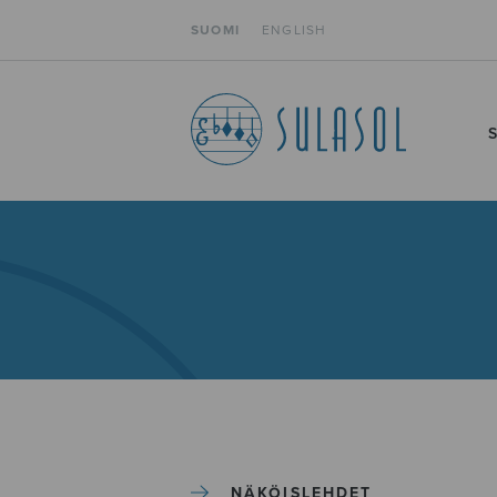
SUOMI
ENGLISH
NÄKÖISLEHDET