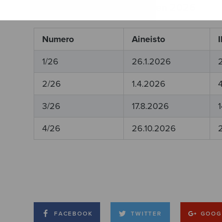
Sulasol-lehden ilmestyminen 2026
Numero
Aineisto
1/26
26.1.2026
2/26
1.4.2026
3/26
17.8.2026
4/26
26.10.2026
FACEBOOK
TWITTER
GOOG