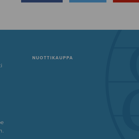
NUOTTIKAUPPA
i
pe
n.