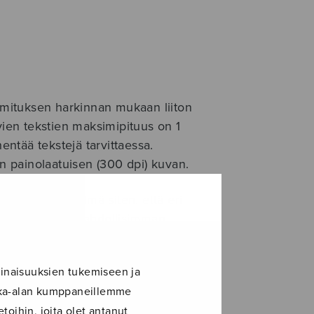
oimituksen harkinnan mukaan liiton
vien tekstien maksimipituus on 1
hentää tekstejä tarvittaessa.
 painolaatuisen (300 dpi) kuvan.
litaan yhdistelmä siten, että eri
yvät lehdessä mahdollisimman
inaisuuksien tukemiseen ja
ita:
ikka-alan kumppaneillemme
toihin, joita olet antanut