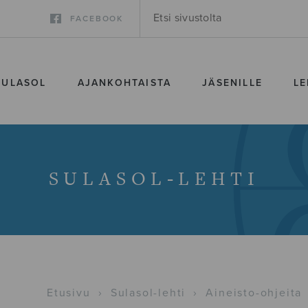
FACEBOOK
SULASOL
AJANKOHTAISTA
JÄSENILLE
LE
SULASOL-LEHTI
Etusivu
›
Sulasol-lehti
›
Aineisto-ohjeita