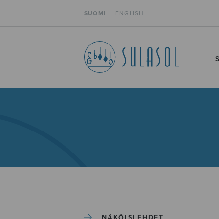
SUOMI
ENGLISH
NÄKÖISLEHDET