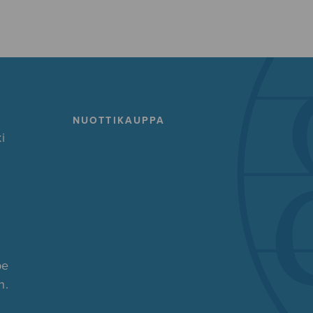
NUOTTIKAUPPA
i
pe
n.