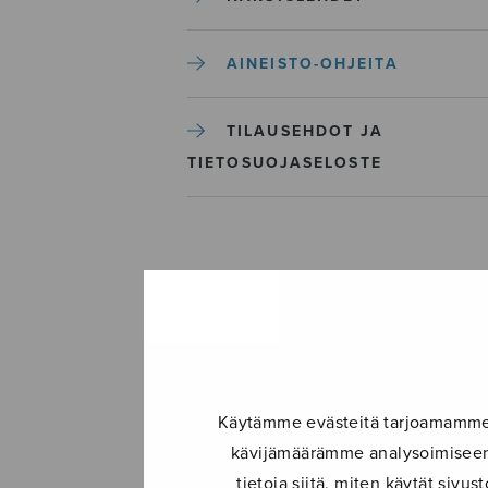
AINEISTO-OHJEITA
TILAUSEHDOT JA
TIETOSUOJASELOSTE
Käytämme evästeitä tarjoamamme s
kävijämäärämme analysoimiseen.
tietoja siitä, miten käytät siv