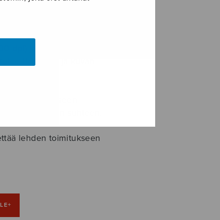
stä?
300 dpi) ja niiden leveyden on
tulee ilmoittaa, ja kuvan
ostitse osoitteeseen
 ohjeita aineiston suhteen.
hettää lehden toimitukseen
LE+