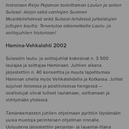
historiaan Reijo Pajamon toimittaman Laulun ja soiton
Sulasol -kirjan sekä vanhojen Suomen
Musiikkilehdessä sekä Sulasol-lehdessä julkaistujen
juttujen kautta. Tervetuloa aikamatkalle Laulu- ja
soittojuhlien historiaan!
Hamina-Vehkalahti 2002
Sulasolin laulu- ja soittojuhlat kokosivat n. 3 500
laulajaa ja soittajaa Haminaan. Juhlien aikana
järjestettiin n. 40 konserttia ja muuta tapahtumaa
Haminan ohella myös Vehkalahdella ja Kotkassa. Juhlat
sujuivat iloisessa ja positiivisessa hengessä —
osallistujat olivat tulleet laulamaan, soittamaan ja
viihtymään yhdessä.
Tämänkertaisten juhlien ohjelmaan pyrittiin löytämään
uusia muotoja perinteisen ohjelman rinnalle.
Uutuutena järjestettiin perjantai- ja lauantai-iltana