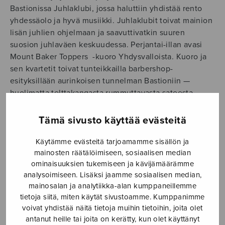
Bastionissa Juhlaklubi, jossa haluttiin yhdistää rento
yhdessäolo ja hyvä musiikki. Juhlaklubit toivat mainion
lisän juhlien ohjelmaan ja saavuttivatkin suuren
suosion juhlaväen keskuudessa. Perjantai-illan avasi
Mount Baker Toppers -kuoro Yhdysvalloista. Kuoro ja
sen kvartetit toivat tunteikkailla barbershop-
esityksillään aurinkoisen tunnelman Bastioniin —
huolimatta telttakangasta rummuttavasta sateesta.
Puhallinorkesteri Louhi Vantaalta jatkoi iltaa
tarjoilemalla laadukasta soittoa, joka houkutteli
Tämä sivusto käyttää evästeitä
runsaasti perinteisen tanssimusiikin ystäviä Bastionin
parketille.
Käytämme evästeitä tarjoamamme sisällön ja
mainosten räätälöimiseen, sosiaalisen median
Lauantain Juhlaklubin aloitti odotettu vieras,
ominaisuuksien tukemiseen ja kävijämäärämme
analysoimiseen. Lisäksi jaamme sosiaalisen median,
lauluyhtye Rajaton. A cappella -osuuden jälkeen
mainosalan ja analytiikka-alan kumppaneillemme
Rajaton jatkoi taustabändin tuella esittämällä versioita
tietoja siitä, miten käytät sivustoamme. Kumppanimme
tunnetuista rock- ja pop-klassikoista. Vaikka omat a
voivat yhdistää näitä tietoja muihin tietoihin, joita olet
cappella -laulut ovatkin Rajattoman ominta aluetta,
antanut heille tai joita on kerätty, kun olet käyttänyt
nostivat komealla stemmalaulannalla ryyditetyt hitit