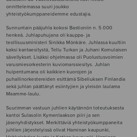
onnittelemassa suuri joukko
yhteistyökumppaneidemme edustajia.
Sunnuntain pääjuhla kokosi Bastioniin n. 5 000
henkeä. Juhlapuhujana oli kauppa- ja
teollisuusministeri Sinikka Mönkäre. Juhlassa kuultiin
kaksi kantaesitystä, Tellu Turkan ja Juhani Komulaisen
sävellykset. Lisäksi ohjelmassa oli Puolustusvoimien
varusmiesorkesterin kuviomarssiesitys. Juhlan
huipentumana oli kaikkien kuorojen ja
puhallinorkestereiden esittämä Sibeliuksen Finlandia
sekä juhlan päättänyt esiintyjien ja yleisön laulama
Maamme-laulu.
Suurimman vastuun juhlien käytännön toteutuksesta
kantoi Sulasolin Kymenlaakson piiri ja sen
jäsenyhdistykset. Merkittäviä yhteistyökumppaneita
juhlien järjestelyissä olivat Haminan kaupunki,