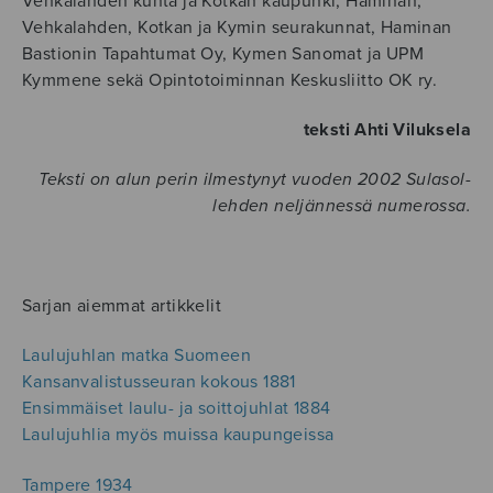
Vehkalahden kunta ja Kotkan kaupunki, Haminan,
Vehkalahden, Kotkan ja Kymin seurakunnat, Haminan
Bastionin Tapahtumat Oy, Kymen Sanomat ja UPM
Kymmene sekä Opintotoiminnan Keskusliitto OK ry.
teksti Ahti Viluksela
Teksti on alun perin ilmestynyt vuoden 2002 Sulasol-
lehden neljännessä numerossa.
Sarjan aiemmat artikkelit
Laulujuhlan matka Suomeen
Kansanvalistusseuran kokous 1881
Ensimmäiset laulu- ja soittojuhlat 1884
Laulujuhlia myös muissa kaupungeissa
Tampere 1934