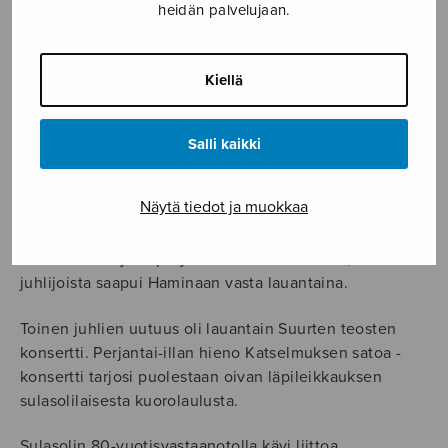
heidän palvelujaan.
tunnelman kattoon varsinkin nuoremman juhlaväen
keskuudessa. Vauhti Bastionissa vain kiihtyi
Puolustusvoimien varusmiessoittokunnan souldbändin
Kiellä
aloittaessa shownsa. Nuoret varusmiehet latasivat
ilmoille täyslaidallisen vauhdikasta soulia, eikä menoa
pidätellyt mikään.
Salli kaikki
Lauantai-illan juhlaklubin musiikkianti herätti jonkin
Näytä tiedot ja muokkaa
verran purnausta, koska varttuneempi väki olisi
kaivannut tanssimusiikkia aikuisempaan makuun.
Sitähän oli tarjolla perjantai-iltana — vahinko, että osa
juhlijoista saapui Haminaan vasta lauantaina.
Toinen juhlien uutuus oli lauantain Suurten teosten
konsertti. Perjantai-illan hieno Katselmuksen satoa -
konsertti tarjosi puolestaan oivan läpileikkauksen
sulasolilaisesta kuorolaulusta.
Sulasolin 80-vuotisvastaanotolla kävi liittoa