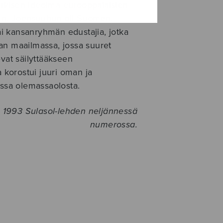
Kirkisen ideoima eurooppalaisten
en. Joensuuhun oli Suomen,
i kansanryhmän edustajia, jotka
taan maailmassa, jossa suuret
evat säilyttääkseen
korostui juuri oman ja
ussa olemassaolosta.
n 1993 Sulasol-lehden neljännessä
numerossa.