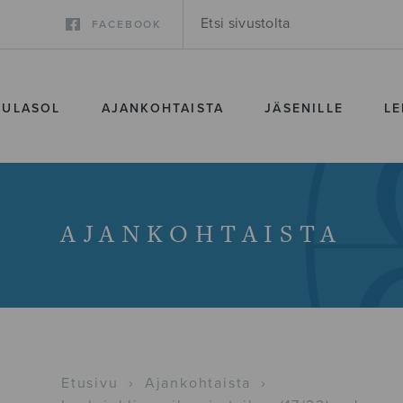
FACEBOOK
SULASOL
AJANKOHTAISTA
JÄSENILLE
LE
AJANKOHTAISTA
Etusivu
›
Ajankohtaista
›