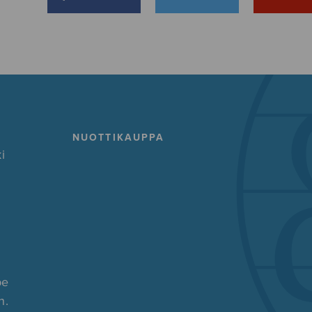
NUOTTIKAUPPA
i
pe
n.