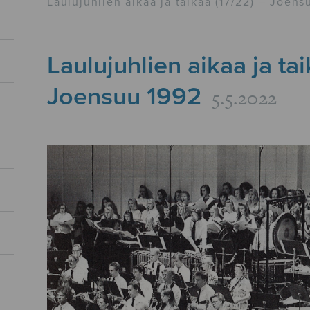
Laulujuhlien aikaa ja taikaa (17/22) – Joens
Laulujuhlien aikaa ja tai
Joensuu 1992
5.5.2022