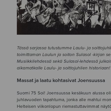
Tässä sarjassa tutustumme Laulu- ja soittojuh
toimittaman Laulun ja soiton Sulasol -kirjan
Musiikkilehdessä sekä Sulasol-lehdessä julkais
aikamatkalle Laulu- ja soittojuhlien historiaan!
Massat ja laatu kohtasivat Joensuussa
Suomi 75 Soi! Joensuussa kesäkuun alussa ol
juhlavuoden tapahtuma, jonka alle mahtui monen
Helteisen viikonlopun riemastuttavimmat näytöt