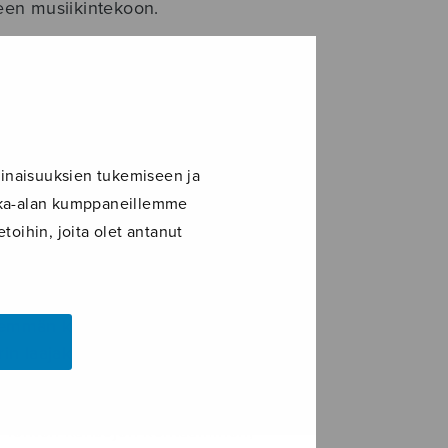
seen musiikintekoon.
essä läpi onnellisissa merkeissä:
kansa viihtyi kauniissa
loa niin järjestäjille kuin
kauden säteillyt aurinko, joka loi
aettu: valoisaa itsenäisyyden iloa.
inaisuuksien tukemiseen ja
ikka-alan kumppaneillemme
i yhtä kuin sen loppuhuipennus
toihin, joita olet antanut
kuitenkin silloin jo viikon ajan
tu musiikkikasvatuksen olemusta,
näisyyden alkuvuosilta peräisin
nemmän kuin musiikkijuhla,
 laajakulmakuva, jossa riitti niin
 Pienten kansojen kohtaaminen,