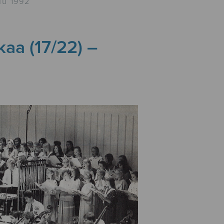
uu 1992
kaa (17/22) –