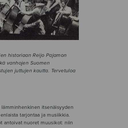
lien historiaan Reijo Pajamon
 sekä vanhojen Suomen
tujen juttujen kautta. Tervetuloa
i lämminhenkinen itsenäisyyden
laista tarjontaa ja musiikkia.
 antoivat nuoret muusikot: niin