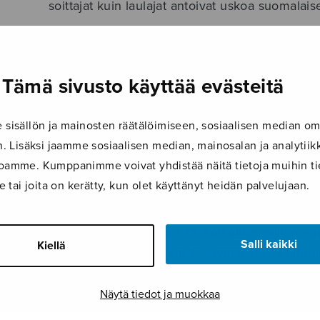
soittajat kuin laulajat antoivat uskoa suomalai
Suomi 75 Soi! -tapahtuma vietiin monessa miel
tarjonta oli laadukasta, järjestelyt pelasivat ja 
kesäkaupungissa. Onnellisista merkeistä eniten i
Tämä sivusto käyttää evästeitä
osallistujille tuotti varmasti lähes ympäri vuoro
juhliin juuri sitä tunnelmaa, jota siihen oltiin h
isällön ja mainosten räätälöimiseen, sosiaalisen median om
 Lisäksi jaamme sosiaalisen median, mainosalan ja analyti
Suurimmalle osalle osallistujista tapahtuma ol
ustoamme. Kumppanimme voivat yhdistää näitä tietoja muihin tie
kesäkuun toisena viikonloppuna. Joensuussa oli 
le tai joita on kerätty, kun olet käyttänyt heidän palvelujaan.
tutustuttu Euroopan pieniin kansoihin, pohdit
kuultu konsertteja ja oopperaa ja katseltu itse
olevia elokuvia. Suomi 75 Soi! olikin paljon e
Salli kaikki
Kiellä
kyseessä oli enemmänkin suomalaisen kulttuurin
syvyyttä kuin leveyttä.
Näytä tiedot ja muokkaa
Joensuun tapahtumista ehkä omaleimaisin oli