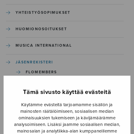
YHTEISTYÖSOPIMUKSET
HUOMIONOSOITUKSET
MUSICA INTERNATIONAL
JÄSENREKISTERI
FLOMEMBERS
INFORMAATIOTA EU:N TIETOSUOJA-
Tämä sivusto käyttää evästeitä
ASETUKSESTA SULASOLIN
JÄSENYHDISTYKSILLE
Käytämme evästeitä tarjoamamme sisällön ja
mainosten räätälöimiseen, sosiaalisen median
TIETOSUOJASELOSTE
ominaisuuksien tukemiseen ja kävijämäärämme
analysoimiseen. Lisäksi jaamme sosiaalisen median,
mainosalan ja analytiikka-alan kumppaneillemme