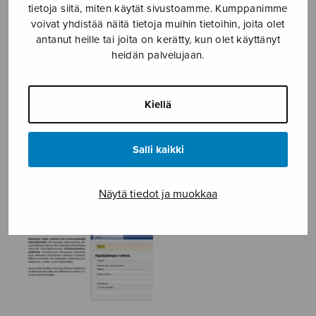
tietoja siitä, miten käytät sivustoamme. Kumppanimme
Etusivu
›
Jäsenille
›
Jäsenrekisteri
›
voivat yhdistää näitä tietoja muihin tietoihin, joita olet
iFest-ohje
antanut heille tai joita on kerätty, kun olet käyttänyt
heidän palvelujaan.
iFest-ohje
Kiellä
Salli kaikki
Näytä tiedot ja muokkaa