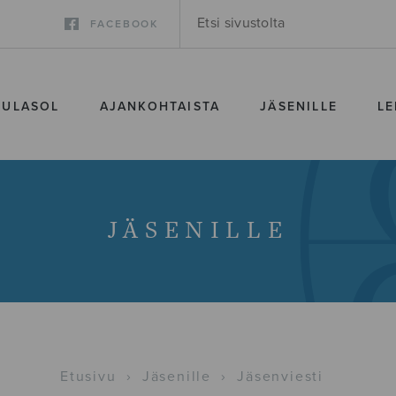
FACEBOOK
SULASOL
AJANKOHTAISTA
JÄSENILLE
LE
JÄSENILLE
Etusivu
›
Jäsenille
›
Jäsenviesti