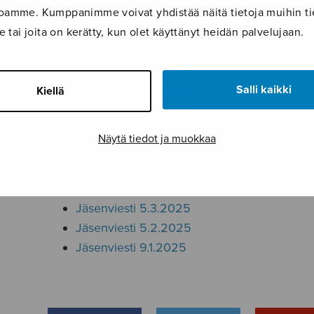
ustoamme. Kumppanimme voivat yhdistää näitä tietoja muihin tie
2025
le tai joita on kerätty, kun olet käyttänyt heidän palvelujaan.
Jäsenviesti 3.12.2025
Jäsenviesti 5.11.2025
Jäsenviesti 1.10.2025
Salli kaikki
Kiellä
Jäsenviesti 3.9.2025
Jäsenviesti 13.8.2025
Näytä tiedot ja muokkaa
Jäsenviesti 4.6.2025
Jäsenviesti 7.5.2025
Jäsenviesti 2.4.2025
Jäsenviesti 5.3.2025
Jäsenviesti 5.2.2025
Jäsenviesti 9.1.2025