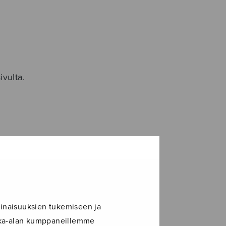
ivulta.
inaisuuksien tukemiseen ja
ikka-alan kumppaneillemme