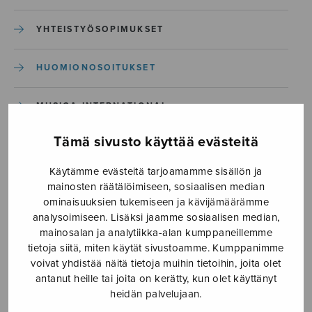
YHTEISTYÖSOPIMUKSET
HUOMIONOSOITUKSET
MUSICA INTERNATIONAL
Tämä sivusto käyttää evästeitä
JÄSENREKISTERI
Käytämme evästeitä tarjoamamme sisällön ja
TIETOSUOJASELOSTE
mainosten räätälöimiseen, sosiaalisen median
ominaisuuksien tukemiseen ja kävijämäärämme
analysoimiseen. Lisäksi jaamme sosiaalisen median,
mainosalan ja analytiikka-alan kumppaneillemme
Etusivu
›
Jäsenille
›
Huomionosoitukset
›
tietoja siitä, miten käytät sivustoamme. Kumppanimme
jasenmerkki2
voivat yhdistää näitä tietoja muihin tietoihin, joita olet
antanut heille tai joita on kerätty, kun olet käyttänyt
jasenmerkki2
heidän palvelujaan.