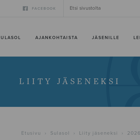
FACEBOOK
SULASOL
AJANKOHTAISTA
JÄSENILLE
LE
LIITY JÄSENEKSI
Etusivu
›
Sulasol
›
Liity jäseneksi
›
2026