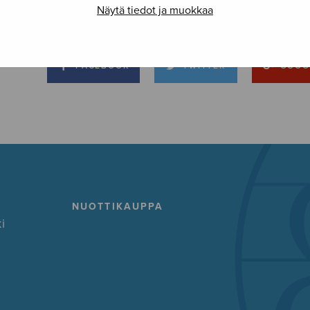
Näytä tiedot ja muokkaa
FACEBOOK
TWITTER
GOOG
NUOTTIKAUPPA
i