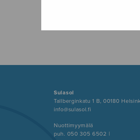
Sulasol
Tallberginkatu 1 B, 00180 Helsink
info@sulasol.fi
Nuottimyymälä
puh. 050 305 6502 |