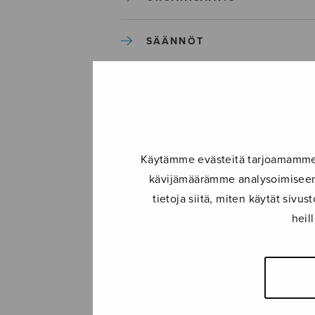
SÄÄNNÖT
STRATEGIA
SULASOLIN HISTORIA
Käytämme evästeitä tarjoamamme s
YHTEISTOIMINTA
kävijämäärämme analysoimiseen.
tietoja siitä, miten käytät siv
LIITY JÄSENEKSI
heil
KERTOMUS TOIMINNASTA
MERKKIHENKILÖITÄ