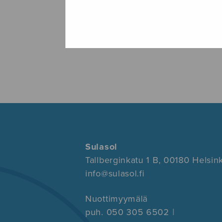
Sulasol
Tallberginkatu 1 B, 00180 Helsink
info@sulasol.fi
Nuottimyymälä
puh. 050 305 6502 |