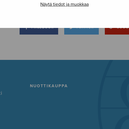
Näytä tiedot ja muokkaa
FACEBOOK
TWITTER
GOOG
NUOTTIKAUPPA
i