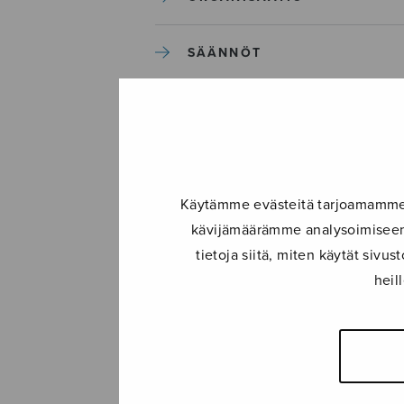
SÄÄNNÖT
STRATEGIA
SULASOLIN HISTORIA
Käytämme evästeitä tarjoamamme s
YHTEISTOIMINTA
kävijämäärämme analysoimiseen.
tietoja siitä, miten käytät siv
LIITY JÄSENEKSI
heil
KERTOMUS TOIMINNASTA
MERKKIHENKILÖITÄ