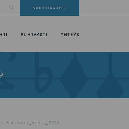
NUOTTIKAUPPA
HTI
PUHTAASTI
YHTEYS
A
›
Sulasolin_vuosi_2013