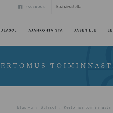
FACEBOOK
SULASOL
AJANKOHTAISTA
JÄSENILLE
LE
KERTOMUS TOIMINNAST
Etusivu
›
Sulasol
›
Kertomus toiminnasta