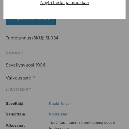
Näytä tiedot ja muokkaa
Tuuti
lasta
Tuonelahan
LISÄÄ OSTOSKORIIN
määrä
Tuotetunnus (SKU):
SL034
KUVAUS
Sävellysvuosi 1906.
Vaikeusaste **
LISÄTIEDOT
Säveltäjä
Kuula Toivo
Sanoittaja
Kanteletar
Tuuti, tuuti tummaistani tummaisessa
Alkusanat
tuutusessa...