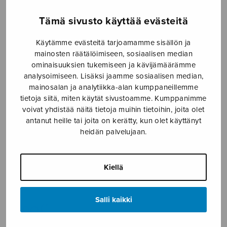
Etusivu
›
Nuottikauppa
›
Sekakuoro
›
Tuuti lasta
Tämä sivusto käyttää evästeitä
Tuonelahan
Käytämme evästeitä tarjoamamme sisällön ja
mainosten räätälöimiseen, sosiaalisen median
ominaisuuksien tukemiseen ja kävijämäärämme
analysoimiseen. Lisäksi jaamme sosiaalisen median,
mainosalan ja analytiikka-alan kumppaneillemme
tietoja siitä, miten käytät sivustoamme. Kumppanimme
voivat yhdistää näitä tietoja muihin tietoihin, joita olet
antanut heille tai joita on kerätty, kun olet käyttänyt
heidän palvelujaan.
Tuuti lasta
Tuonelahan
Kiellä
Kuula Toivo
Salli kaikki
2,90
€