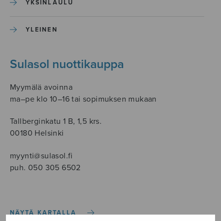
YKSINLAULU
YLEINEN
Sulasol nuottikauppa
Myymälä avoinna
ma–pe klo 10–16 tai sopimuksen mukaan
Tallberginkatu 1 B, 1,5 krs.
00180 Helsinki
myynti@sulasol.fi
puh. 050 305 6502
NÄYTÄ KARTALLA