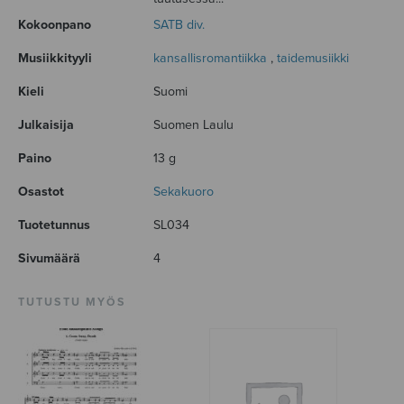
Kokoonpano
SATB div.
Musiikkityyli
kansallisromantiikka
,
taidemusiikki
Kieli
Suomi
Julkaisija
Suomen Laulu
Paino
13 g
Osastot
Sekakuoro
Tuotetunnus
SL034
Sivumäärä
4
TUTUSTU MYÖS