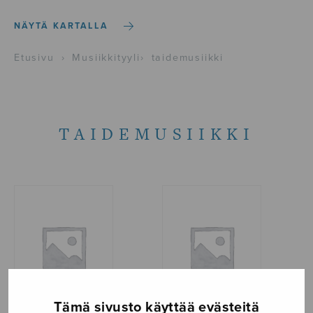
NÄYTÄ KARTALLA
Etusivu
›
Musiikkityyli
›
taidemusiikki
TAIDEMUSIIKKI
Tämä sivusto käyttää evästeitä