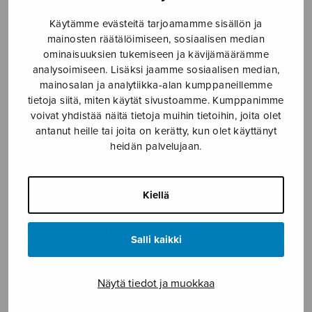
…mistä tunnet…
…mutta äänettöminä
Käytämme evästeitä tarjoamamme sisällön ja
kuuntelevat kuuset…
mainosten räätälöimiseen, sosiaalisen median
ominaisuuksien tukemiseen ja kävijämäärämme
analysoimiseen. Lisäksi jaamme sosiaalisen median,
mainosalan ja analytiikka-alan kumppaneillemme
tietoja siitä, miten käytät sivustoamme. Kumppanimme
voivat yhdistää näitä tietoja muihin tietoihin, joita olet
antanut heille tai joita on kerätty, kun olet käyttänyt
heidän palvelujaan.
Kiellä
2 laulua Aimo Vuorisen
3 kansanlaulua
Salli kaikki
runoihin
Näytä tiedot ja muokkaa