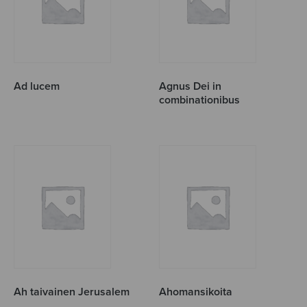
Ad lucem
Agnus Dei in
combinationibus
Ah taivainen Jerusalem
Ahomansikoita