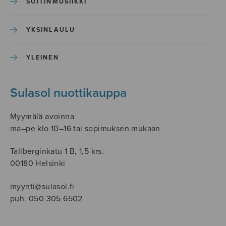
SOITINMUSIIKKI
YKSINLAULU
YLEINEN
Sulasol nuottikauppa
Myymälä avoinna
ma–pe klo 10–16 tai sopimuksen mukaan
Tallberginkatu 1 B, 1,5 krs.
00180 Helsinki
myynti@sulasol.fi
puh. 050 305 6502