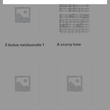
A scurvy tune
3 laulua naiskuorolle 1