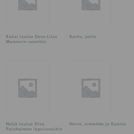
Kaksi laulua Eeva-Liisa
Karhu, parts
Mannerin runoihin
Neljä laulua Oiva
Herra, armahda ja Kunnia
Paloheimon lapsirunoihin