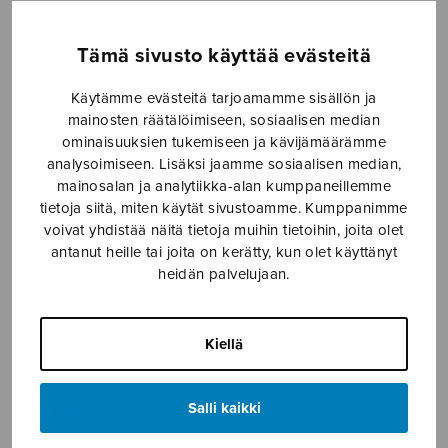
Etusivu
›
Nuottikauppa
›
Yksinlaulu
›
Aa, aa,
allin lasta!
Tämä sivusto käyttää evästeitä
Käytämme evästeitä tarjoamamme sisällön ja
mainosten räätälöimiseen, sosiaalisen median
ominaisuuksien tukemiseen ja kävijämäärämme
analysoimiseen. Lisäksi jaamme sosiaalisen median,
mainosalan ja analytiikka-alan kumppaneillemme
tietoja siitä, miten käytät sivustoamme. Kumppanimme
voivat yhdistää näitä tietoja muihin tietoihin, joita olet
antanut heille tai joita on kerätty, kun olet käyttänyt
heidän palvelujaan.
Aa, aa, allin
lasta!
Kiellä
Klemetti Heikki
5,16
€
Salli kaikki