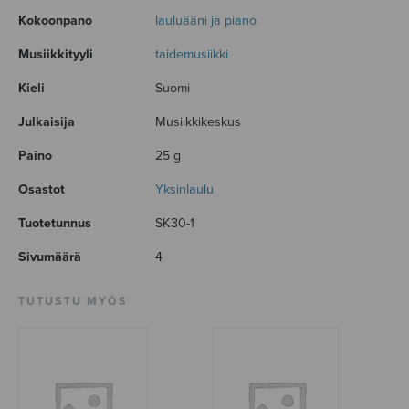
Kokoonpano
lauluääni ja piano
Musiikkityyli
taidemusiikki
Kieli
Suomi
Julkaisija
Musiikkikeskus
Paino
25 g
Osastot
Yksinlaulu
Tuotetunnus
SK30-1
Sivumäärä
4
TUTUSTU MYÖS