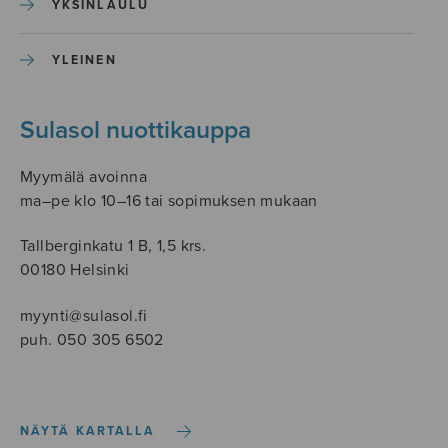
YKSINLAULU
YLEINEN
Sulasol nuottikauppa
Myymälä avoinna
ma–pe klo 10–16 tai sopimuksen mukaan
Tallberginkatu 1 B, 1,5 krs.
00180 Helsinki
myynti@sulasol.fi
puh. 050 305 6502
NÄYTÄ KARTALLA