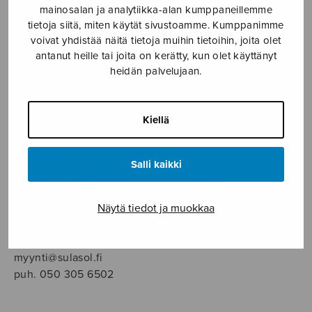
SOITINMUSIIKKI
mainosalan ja analytiikka-alan kumppaneillemme
tietoja siitä, miten käytät sivustoamme. Kumppanimme
voivat yhdistää näitä tietoja muihin tietoihin, joita olet
YKSINLAULU
antanut heille tai joita on kerätty, kun olet käyttänyt
heidän palvelujaan.
YLEINEN
Kiellä
Sulasol nuottikauppa
Myymälä avoinna
Salli kaikki
ma–pe klo 10–16 tai sopimuksen mukaan
Näytä tiedot ja muokkaa
Tallberginkatu 1 B, 1,5 krs.
00180 Helsinki
myynti@sulasol.fi
puh. 050 305 6502