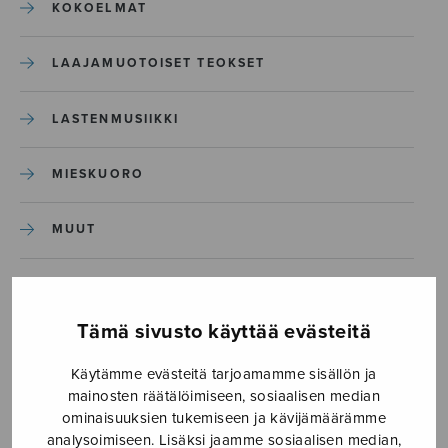
KOKOELMAT
LAAJAMUOTOISET TEOKSET
LASTENMUSIIKKI
MIESKUORO
MUUT
NÄYTTÄMÖTEOKSET
Tämä sivusto käyttää evästeitä
SEKAKUORO
Käytämme evästeitä tarjoamamme sisällön ja
mainosten räätälöimiseen, sosiaalisen median
SOITINKOULUT JA OPPAAT
ominaisuuksien tukemiseen ja kävijämäärämme
analysoimiseen. Lisäksi jaamme sosiaalisen median,