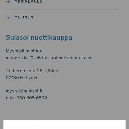
YKSINLAULU
YLEINEN
Sulasol nuottikauppa
Myymälä avoinna
ma–pe klo 10–16 tai sopimuksen mukaan
Tallberginkatu 1 B, 1,5 krs.
00180 Helsinki
myynti@sulasol.fi
puh. 050 305 6502
NÄYTÄ KARTALLA