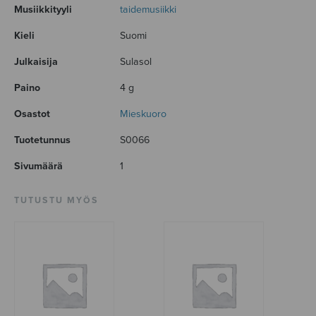
Musiikkityyli
taidemusiikki
Kieli
Suomi
Julkaisija
Sulasol
Paino
4 g
Osastot
Mieskuoro
Tuotetunnus
S0066
Sivumäärä
1
TUTUSTU MYÖS