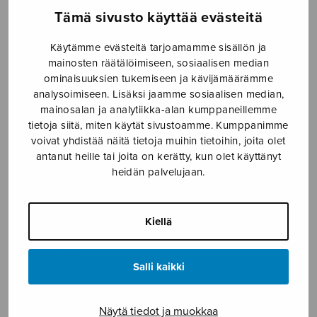
Tämä sivusto käyttää evästeitä
Etusivu
›
Nuottikauppa
›
Mieskuoro
›
Ah
taivainen Jerusalem
Käytämme evästeitä tarjoamamme sisällön ja
mainosten räätälöimiseen, sosiaalisen median
ominaisuuksien tukemiseen ja kävijämäärämme
analysoimiseen. Lisäksi jaamme sosiaalisen median,
mainosalan ja analytiikka-alan kumppaneillemme
tietoja siitä, miten käytät sivustoamme. Kumppanimme
voivat yhdistää näitä tietoja muihin tietoihin, joita olet
antanut heille tai joita on kerätty, kun olet käyttänyt
heidän palvelujaan.
Ah taivainen
Kiellä
Jerusalem
Linnala Eino
Salli kaikki
2,70
€
Näytä tiedot ja muokkaa