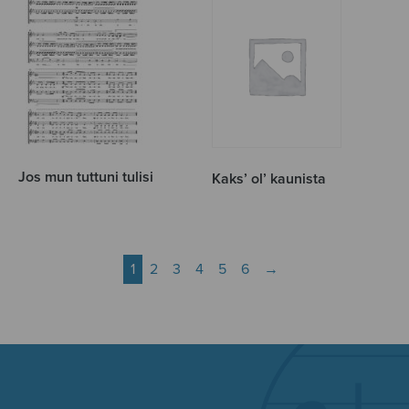
Jos mun tuttuni tulisi
Kaks’ ol’ kaunista
1
2
3
4
5
6
→