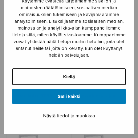
Käytämme evästeitä tarjoamamme sisällön ja
mainosten räätälöimiseen, sosiaalisen median
Ääni ei kuulu kullalleni
Armahan kulku SATB
ominaisuuksien tukemiseen ja kävijämäärämme
analysoimiseen. Lisäksi jaamme sosiaalisen median,
mainosalan ja analytiikka-alan kumppaneillemme
tietoja siitä, miten käytät sivustoamme. Kumppanimme
voivat yhdistää näitä tietoja muihin tietoihin, joita olet
antanut heille tai joita on kerätty, kun olet käyttänyt
heidän palvelujaan.
Kiellä
Armahan kulku TTBB
Armas arkussa ajavi
Salli kaikki
Näytä tiedot ja muokkaa