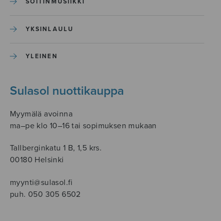
SOITINMUSIIKKI
YKSINLAULU
YLEINEN
Sulasol nuottikauppa
Myymälä avoinna
ma–pe klo 10–16 tai sopimuksen mukaan
Tallberginkatu 1 B, 1,5 krs.
00180 Helsinki
myynti@sulasol.fi
puh. 050 305 6502