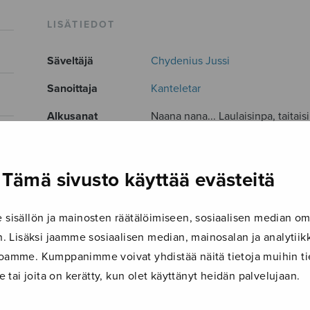
LISÄTIEDOT
Säveltäjä
Chydenius Jussi
Sanoittaja
Kanteletar
Alkusanat
Naana nana... Laulaisinpa, taitais
Kokoonpano
SSAATTBB
Musiikkityyli
cross over
Tämä sivusto käyttää evästeitä
Kieli
Suomi
isällön ja mainosten räätälöimiseen, sosiaalisen median om
Julkaisija
Sulasol
 Lisäksi jaamme sosiaalisen median, mainosalan ja analyti
Paino
38 g
ustoamme. Kumppanimme voivat yhdistää näitä tietoja muihin tie
le tai joita on kerätty, kun olet käyttänyt heidän palvelujaan.
Osastot
Sekakuoro