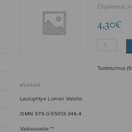
Chydenius Ju
4,30
€
Ei
runo
rahatta
laula
Tuotetunnus (
määrä
KUVAUS
Lauluyhtye Lumen Valolle.
ISMN 979-0-55013-346-4
Vaikeusaste **