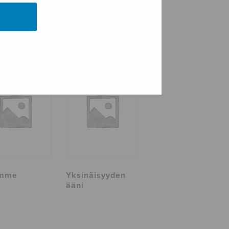
mme
Yksinäisyyden
ääni