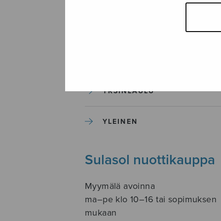
SOITINKOULUT JA OPPAAT
SOITINMUSIIKKI
YKSINLAULU
YLEINEN
Sulasol nuottikauppa
Myymälä avoinna
ma–pe klo 10–16 tai sopimuksen
mukaan