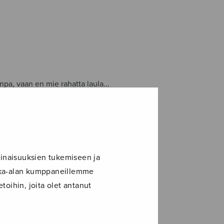
inpa, vaan en mie rahatta laula...
inaisuuksien tukemiseen ja
ikka-alan kumppaneillemme
toihin, joita olet antanut