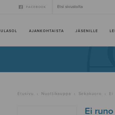
FACEBOOK
SULASOL
AJANKOHTAISTA
JÄSENILLE
LE
Etusivu
›
Nuottikauppa
›
Sekakuoro
›
Ei
Ei runo