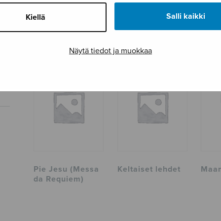
Tuotetunnus
S2346
Salli kaikki
Kiellä
Sivumäärä
12
TUTUSTU MYÖS
Näytä tiedot ja muokkaa
Pie Jesu (Messa
Keltaiset lehdet
Maa
da Requiem)