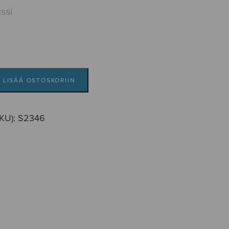
ssi
LISÄÄ OSTOSKORIIN
SKU):
S2346