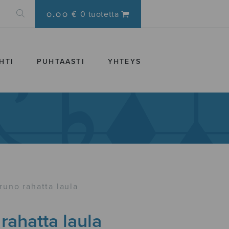
0.00 €
0 tuotetta
HTI
PUHTAASTI
YHTEYS
 runo rahatta laula
 rahatta laula