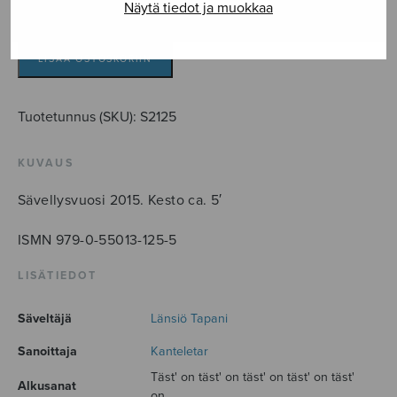
Näytä tiedot ja muokkaa
Armahan
kulku
TTBB
LISÄÄ OSTOSKORIIN
määrä
Tuotetunnus (SKU):
S2125
KUVAUS
Sävellysvuosi 2015. Kesto ca. 5′
ISMN 979-0-55013-125-5
LISÄTIEDOT
Säveltäjä
Länsiö Tapani
Sanoittaja
Kanteletar
Täst' on täst' on täst' on täst' on täst'
Alkusanat
on...