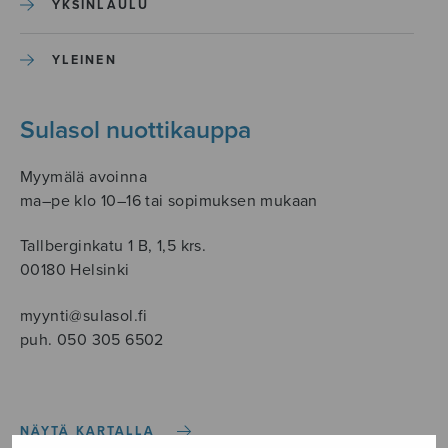
YKSINLAULU
YLEINEN
Sulasol nuottikauppa
Myymälä avoinna
ma–pe klo 10–16 tai sopimuksen mukaan
Tallberginkatu 1 B, 1,5 krs.
00180 Helsinki
myynti@sulasol.fi
puh. 050 305 6502
NÄYTÄ KARTALLA