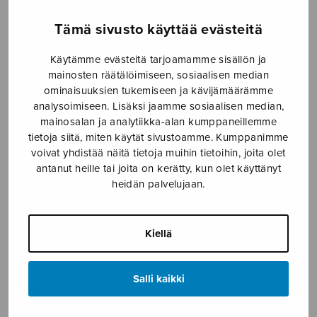
Etusivu
›
Nuottikauppa
›
Mieskuoro
›
Armahan
Tämä sivusto käyttää evästeitä
kulku TTBB
Käytämme evästeitä tarjoamamme sisällön ja
mainosten räätälöimiseen, sosiaalisen median
ominaisuuksien tukemiseen ja kävijämäärämme
analysoimiseen. Lisäksi jaamme sosiaalisen median,
mainosalan ja analytiikka-alan kumppaneillemme
tietoja siitä, miten käytät sivustoamme. Kumppanimme
voivat yhdistää näitä tietoja muihin tietoihin, joita olet
antanut heille tai joita on kerätty, kun olet käyttänyt
heidän palvelujaan.
Armahan kulku
TTBB
Kiellä
Länsiö Tapani
Salli kaikki
4,30
€