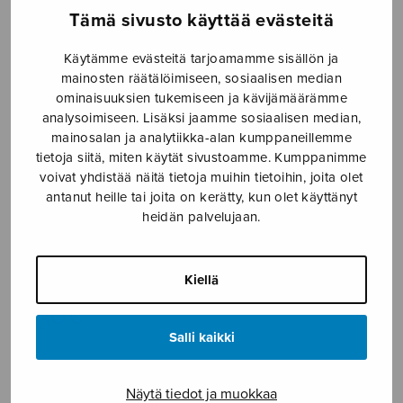
Tämä sivusto käyttää evästeitä
Etusivu
›
Nuottikauppa
›
Sekakuoro
›
Joutsenet
Käytämme evästeitä tarjoamamme sisällön ja
mainosten räätälöimiseen, sosiaalisen median
ominaisuuksien tukemiseen ja kävijämäärämme
analysoimiseen. Lisäksi jaamme sosiaalisen median,
mainosalan ja analytiikka-alan kumppaneillemme
tietoja siitä, miten käytät sivustoamme. Kumppanimme
voivat yhdistää näitä tietoja muihin tietoihin, joita olet
antanut heille tai joita on kerätty, kun olet käyttänyt
heidän palvelujaan.
Joutsenet
Ikonen Lauri
Kiellä
4,30
€
Salli kaikki
Joutsenet
määrä
Näytä tiedot ja muokkaa