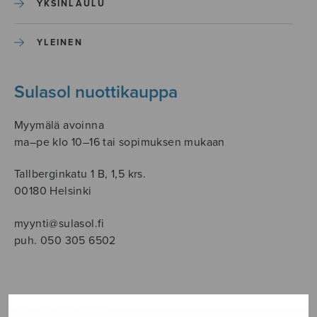
YKSINLAULU
YLEINEN
Sulasol nuottikauppa
Myymälä avoinna
ma–pe klo 10–16 tai sopimuksen mukaan
Tallberginkatu 1 B, 1,5 krs.
00180 Helsinki
myynti@sulasol.fi
puh. 050 305 6502
NÄYTÄ KARTALLA