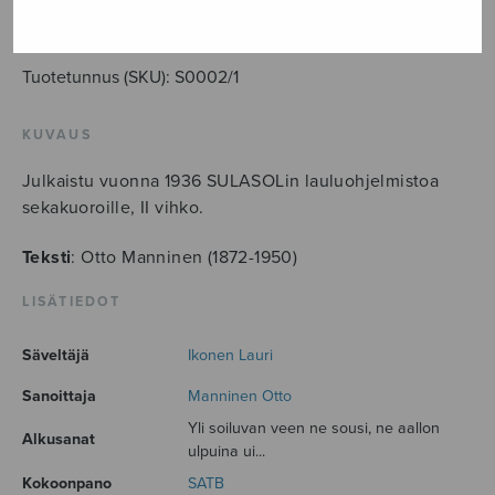
LISÄÄ OSTOSKORIIN
Tuotetunnus (SKU):
S0002/1
KUVAUS
Julkaistu vuonna 1936 SULASOLin lauluohjelmistoa
sekakuoroille, II vihko.
Teksti
: Otto Manninen (1872-1950)
LISÄTIEDOT
Säveltäjä
Ikonen Lauri
Sanoittaja
Manninen Otto
Yli soiluvan veen ne sousi, ne aallon
Alkusanat
ulpuina ui...
Kokoonpano
SATB