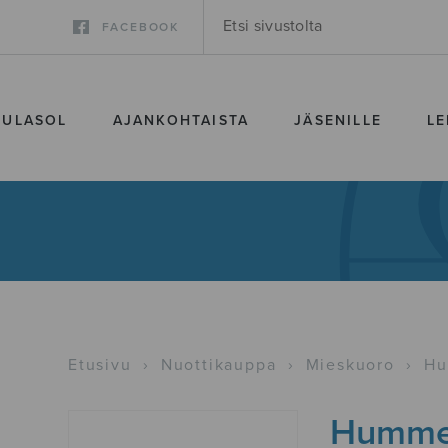
FACEBOOK
SULASOL
AJANKOHTAISTA
JÄSENILLE
LE
Etusivu
›
Nuottikauppa
›
Mieskuoro
›
Hu
Hummer