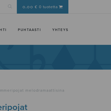
0.00 €
0 tuotetta
HTI
PUHTAASTI
YHTEYS
mmeripojat melodramaattisina
ipojat