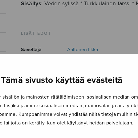
Sisällys
: Veden sylissä * Turkkulainen farssi 
LISÄTIEDOT
Säveltäjä
Aaltonen Ilkka
Sovittaja
Aaltonen Ilkka
Vaihtoehtoinen
Tämä sivusto käyttää evästeitä
Hummeripojat 13
nimi
Kokoonpano
lauluyhtye
,
TTTBB
isällön ja mainosten räätälöimiseen, sosiaalisen median om
 Lisäksi jaamme sosiaalisen median, mainosalan ja analyti
Musiikkityyli
huumori
ustoamme. Kumppanimme voivat yhdistää näitä tietoja muihin tie
Kieli
Suomi
le tai joita on kerätty, kun olet käyttänyt heidän palvelujaan.
Julkaisija
Sulasol