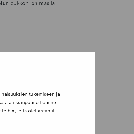
* Mun eukkoni on maalla
inaisuuksien tukemiseen ja
ikka-alan kumppaneillemme
toihin, joita olet antanut