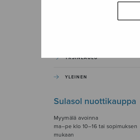
SOITINKOULUT JA OPPAAT
SOITINMUSIIKKI
YKSINLAULU
YLEINEN
Sulasol nuottikauppa
Myymälä avoinna
ma–pe klo 10–16 tai sopimuksen
mukaan