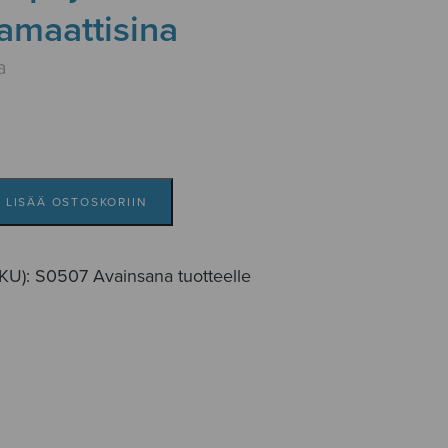
amaattisina
a
LISÄÄ OSTOSKORIIN
ina
SKU):
S0507
Avainsana tuotteelle