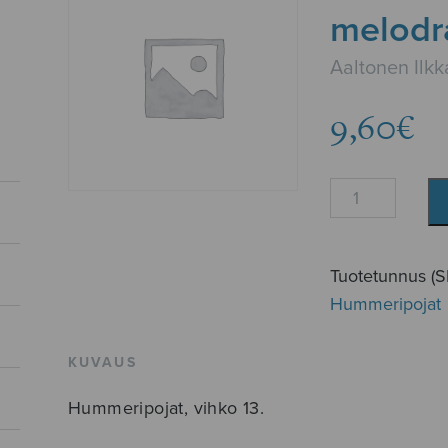
melodr
Aaltonen Ilkk
9,60
€
Hummeripojat
melodramaattis
määrä
Tuotetunnus (
Hummeripojat
KUVAUS
Hummeripojat, vihko 13.