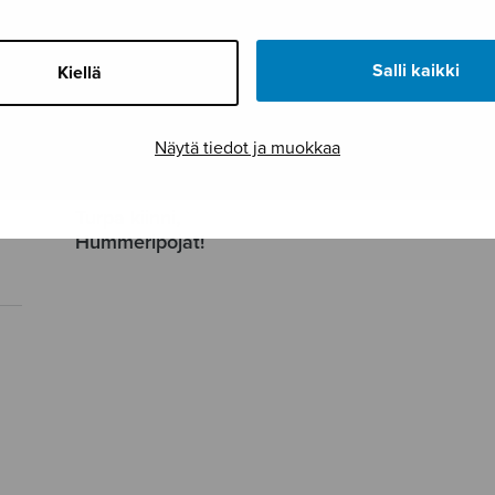
Salli kaikki
Kiellä
Näytä tiedot ja muokkaa
Turpa kiinni,
Hummeripojat!