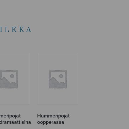
ILKKA
eripojat
Hummeripojat
dramaattisina
oopperassa