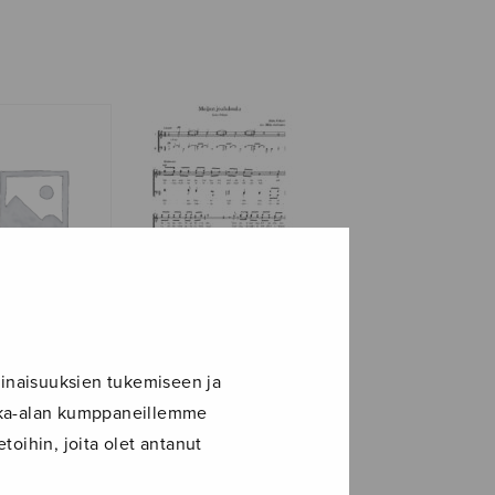
Maijan joululaulu
aisromantiikkaa,
eripojat
inaisuuksien tukemiseen ja
ikka-alan kumppaneillemme
toihin, joita olet antanut