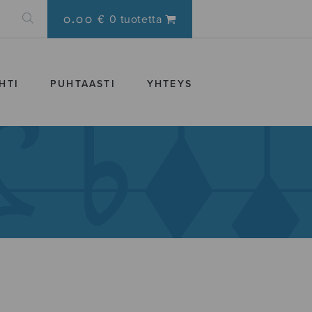
0.00 €
0 tuotetta
HTI
PUHTAASTI
YHTEYS