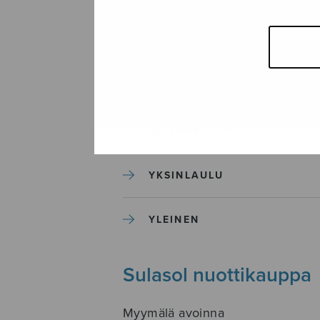
SEKAKUORO
SOITINKOULUT JA OPPAAT
SOITINMUSIIKKI
YKSINLAULU
YLEINEN
Sulasol nuottikauppa
Myymälä avoinna