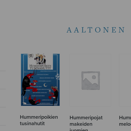
AALTONEN 
Hummeripoikien
Hummeripojat
Humm
tusinahutit
makeiden
melo
juomien