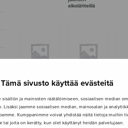
alkolähteillä
Tämä sivusto käyttää evästeitä
Hummeripojat
Kevättä
Maal
väärinkäsitysten
hummerinnassa
Humm
isällön ja mainosten räätälöimiseen, sosiaalisen median om
viidakossa
 Lisäksi jaamme sosiaalisen median, mainosalan ja analyti
ustoamme. Kumppanimme voivat yhdistää näitä tietoja muihin tie
le tai joita on kerätty, kun olet käyttänyt heidän palvelujaan.