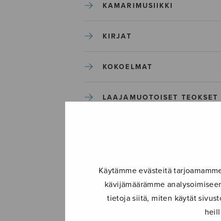
KAMARIMUSIIKKI
KIRJAT
KOKOELMAT
LAAJAMUOTOISET TEOKSET
LASTENMUSIIKKI
MIESKUORO
Käytämme evästeitä tarjoamamme s
kävijämäärämme analysoimiseen.
MUUT
tietoja siitä, miten käytät siv
heil
NÄYTTÄMÖTEOKSET