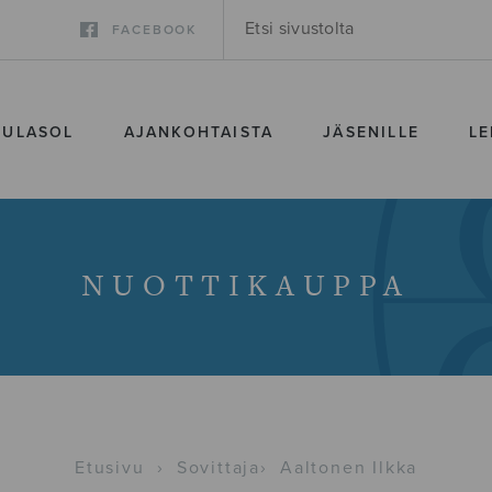
FACEBOOK
SULASOL
AJANKOHTAISTA
JÄSENILLE
LE
NUOTTIKAUPPA
Etusivu
›
Sovittaja
›
Aaltonen Ilkka