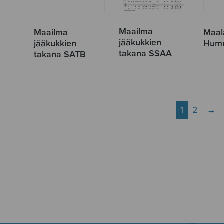
Maailma
Maailma
Maal
jääkukkien
jääkukkien
Humm
takana SSAA
takana SATB
1
2
→