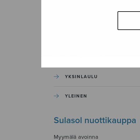
SEKAKUORO
SOITINKOULUT JA OPPAAT
SOITINMUSIIKKI
YKSINLAULU
YLEINEN
Sulasol nuottikauppa
Myymälä avoinna