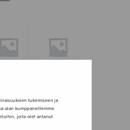
eripojat
Hummeripojat
non
maailmalla
assa
inaisuuksien tukemiseen ja
ikka-alan kumppaneillemme
toihin, joita olet antanut