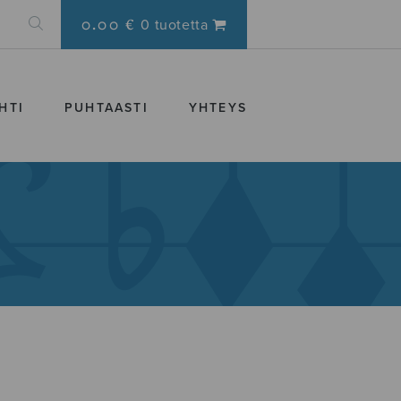
0.00 €
0 tuotetta
HTI
PUHTAASTI
YHTEYS