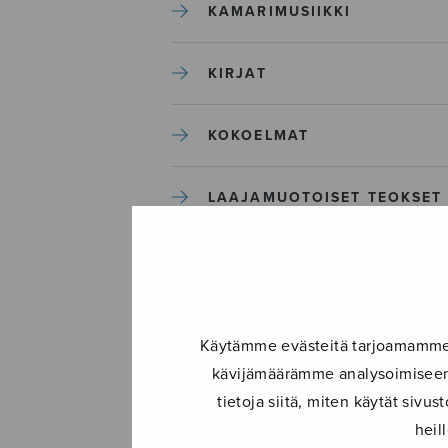
KAMARIMUSIIKKI
KIRJAT
KOKOELMAT
LAAJAMUOTOISET TEOKSET
LASTENMUSIIKKI
MIESKUORO
Käytämme evästeitä tarjoamamme s
kävijämäärämme analysoimiseen.
MUUT
tietoja siitä, miten käytät siv
heil
NÄYTTÄMÖTEOKSET