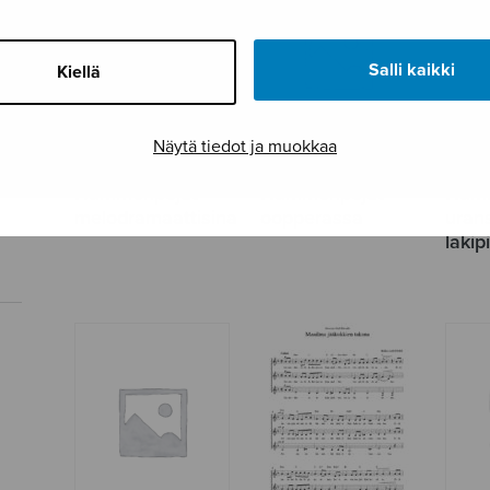
Salli kaikki
Kiellä
Näytä tiedot ja muokkaa
Hummeripojat
Hummeripojat
Humm
melodramaattisina
oopperassa
uran
lakip