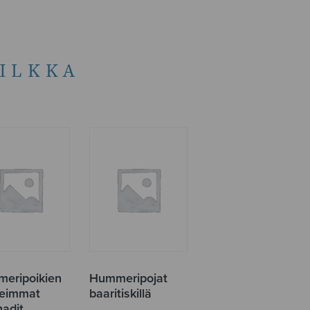
ILKKA
eripoikien
Hummeripojat
eimmat
baaritiskillä
nadit