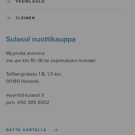
YKSINLAULU
YLEINEN
Sulasol nuottikauppa
Myymälä avoinna
ma–pe klo 10–16 tai sopimuksen mukaan
Tallberginkatu 1 B, 1,5 krs.
00180 Helsinki
myynti@sulasol.fi
puh. 050 305 6502
NÄYTÄ KARTALLA