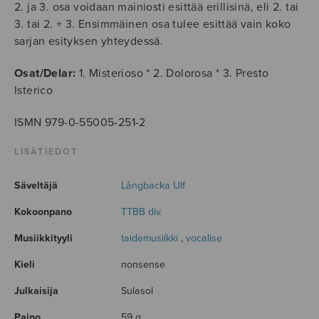
2. ja 3. osa voidaan mainiosti esittää erillisinä, eli 2. tai
3. tai 2. + 3. Ensimmäinen osa tulee esittää vain koko
sarjan esityksen yhteydessä.
Osat/Delar:
1. Misterioso * 2. Dolorosa * 3. Presto
Isterico
ISMN 979-0-55005-251-2
LISÄTIEDOT
Säveltäjä
Långbacka Ulf
Kokoonpano
TTBB div.
Musiikkityyli
taidemusiikki
,
vocalise
Kieli
nonsense
Julkaisija
Sulasol
Paino
59 g