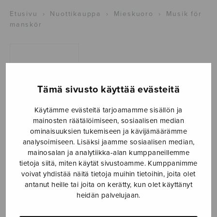
Etusivu
›
Nuottikauppa
›
Mieskuoro
›
Musik för
manskör
Tämä sivusto käyttää evästeitä
Käytämme evästeitä tarjoamamme sisällön ja
mainosten räätälöimiseen, sosiaalisen median
ominaisuuksien tukemiseen ja kävijämäärämme
Musik för
analysoimiseen. Lisäksi jaamme sosiaalisen median,
manskör
mainosalan ja analytiikka-alan kumppaneillemme
tietoja siitä, miten käytät sivustoamme. Kumppanimme
Långbacka Ulf
voivat yhdistää näitä tietoja muihin tietoihin, joita olet
antanut heille tai joita on kerätty, kun olet käyttänyt
10,50
€
heidän palvelujaan.