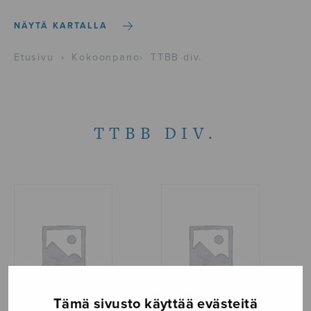
NÄYTÄ KARTALLA
Etusivu
›
Kokoonpano
›
TTBB div.
TTBB DIV.
Tämä sivusto käyttää evästeitä