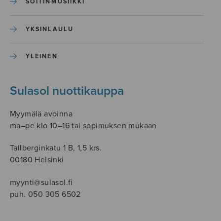
SOITINMUSIIKKI
YKSINLAULU
YLEINEN
Sulasol nuottikauppa
Myymälä avoinna
ma–pe klo 10–16 tai sopimuksen mukaan
Tallberginkatu 1 B, 1,5 krs.
00180 Helsinki
myynti@sulasol.fi
puh. 050 305 6502