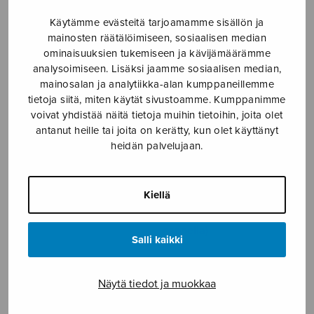
17 laulua kesästä
Adagio
Käytämme evästeitä tarjoamamme sisällön ja
mainosten räätälöimiseen, sosiaalisen median
ominaisuuksien tukemiseen ja kävijämäärämme
analysoimiseen. Lisäksi jaamme sosiaalisen median,
mainosalan ja analytiikka-alan kumppaneillemme
tietoja siitä, miten käytät sivustoamme. Kumppanimme
voivat yhdistää näitä tietoja muihin tietoihin, joita olet
antanut heille tai joita on kerätty, kun olet käyttänyt
heidän palvelujaan.
Kiellä
Ave Maria (Holma, a
Ahma
cappella)
Salli kaikki
Näytä tiedot ja muokkaa