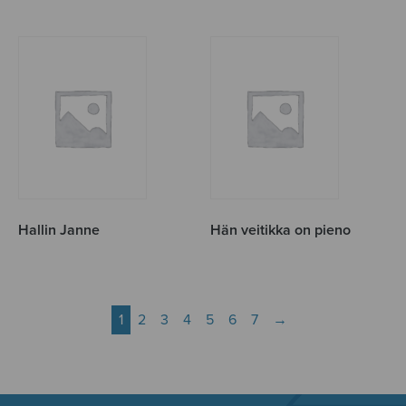
Hallin Janne
Hän veitikka on pieno
1
2
3
4
5
6
7
→