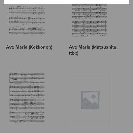
Ave Maria (Kekkonen)
Ave Maria (Matsushita,
ttbb)