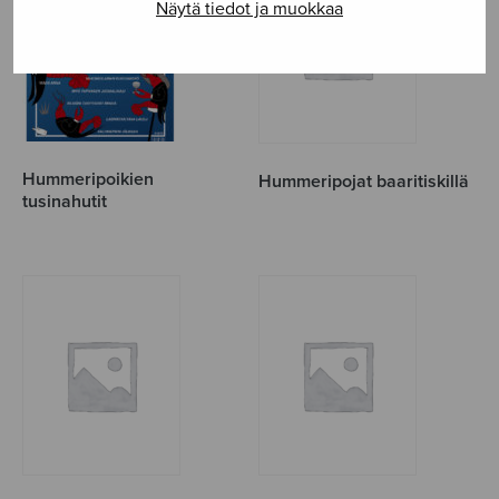
Näytä tiedot ja muokkaa
Hummeripoikien
Hummeripojat baaritiskillä
tusinahutit