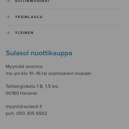
SOITINMUSIIKKI
YKSINLAULU
YLEINEN
Sulasol nuottikauppa
Myymälä avoinna
ma–pe klo 10–16 tai sopimuksen mukaan
Tallberginkatu 1 B, 1,5 krs.
00180 Helsinki
myynti@sulasol.fi
puh. 050 305 6502