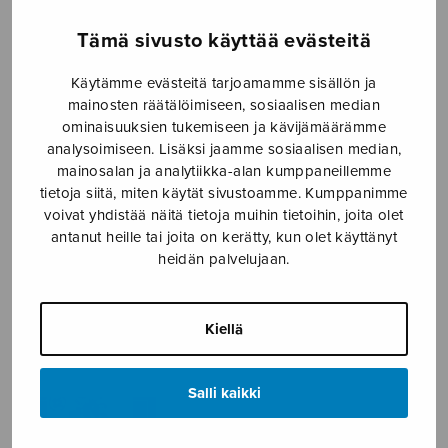
Announcements
Halsterilaulu
Tämä sivusto käyttää evästeitä
Käytämme evästeitä tarjoamamme sisällön ja
mainosten räätälöimiseen, sosiaalisen median
ominaisuuksien tukemiseen ja kävijämäärämme
analysoimiseen. Lisäksi jaamme sosiaalisen median,
mainosalan ja analytiikka-alan kumppaneillemme
tietoja siitä, miten käytät sivustoamme. Kumppanimme
voivat yhdistää näitä tietoja muihin tietoihin, joita olet
antanut heille tai joita on kerätty, kun olet käyttänyt
heidän palvelujaan.
Hummeripoikien joulu
Hummeripoikien
Kiellä
kauneimmat serenadit
Salli kaikki