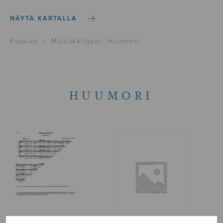
NÄYTÄ KARTALLA
Etusivu
›
Musiikkityyli
›
huumori
HUUMORI