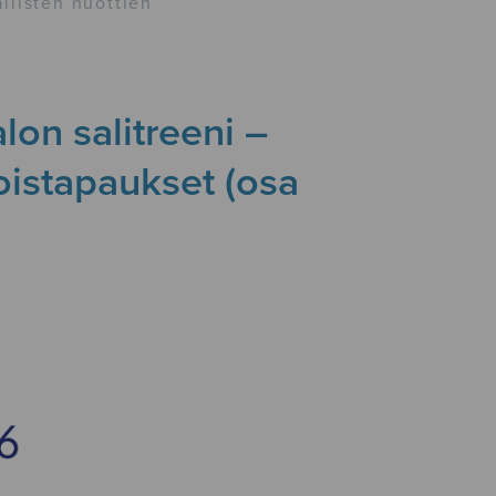
llisten nuottien
lon salitreeni –
koistapaukset (osa