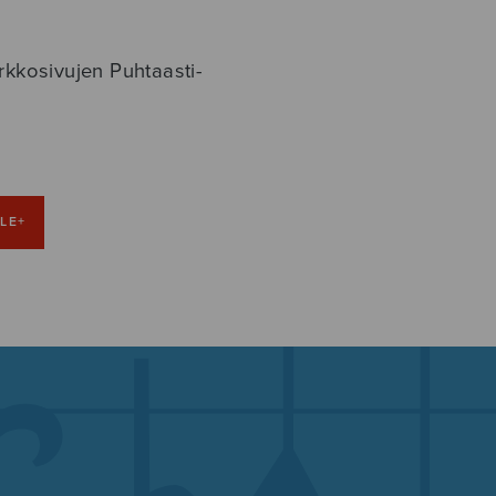
rkkosivujen Puhtaasti-
LE+