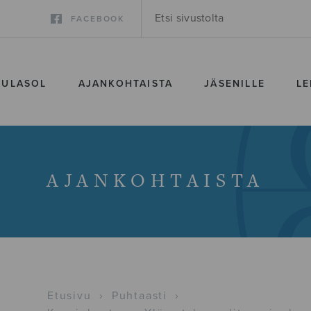
FACEBOOK
SULASOL
AJANKOHTAISTA
JÄSENILLE
LE
AJANKOHTAISTA
Etusivu
›
Puhtaasti
›