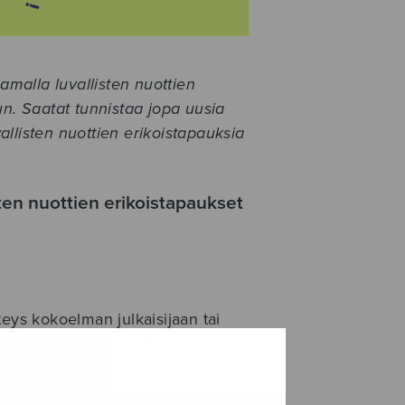
malla luvallisten nuottien
un. Saatat tunnistaa jopa uusia
llisten nuottien erikoistapauksia
sten nuottien erikoistapaukset
teys kokoelman julkaisijaan tai
ostaa nuottia yksittäin ns.