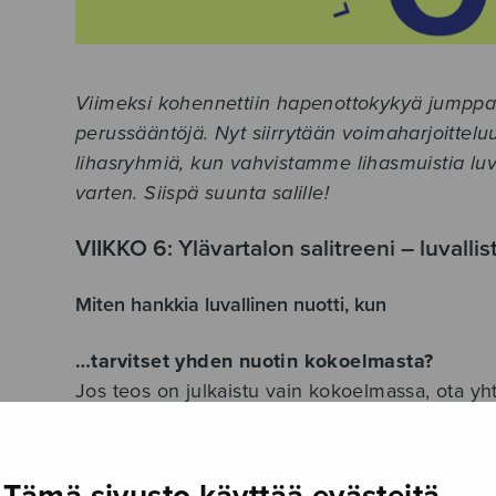
Viimeksi kohennettiin hapenottokykyä jumppaa
perussääntöjä. Nyt siirrytään voimaharjoittelu
lihasryhmiä, kun vahvistamme lihasmuistia luva
varten. Siispä suunta salille!
VIIKKO 6: Ylävartalon salitreeni – luvalli
Miten hankkia luvallinen nuotti, kun
…tarvitset yhden nuotin kokoelmasta?
Jos teos on julkaistu vain kokoelmassa, ota yh
suoraan ko. teoksen kustantajaan. Kysy, voitko 
erillispainoksena. Sulasolin kokoelmista voit!