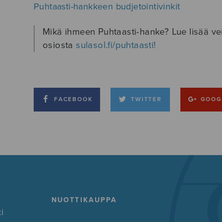
Puhtaasti-hankkeen budjetointivinkit
Mikä ihmeen Puhtaasti-hanke? Lue lisää ve
osiosta
sulasol.fi/puhtaasti!
FACEBOOK
TWITTER
GOOG
NUOTTIKAUPPA
i