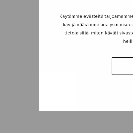
Käytämme evästeitä tarjoamamme s
kävijämäärämme analysoimiseen.
tietoja siitä, miten käytät siv
heil