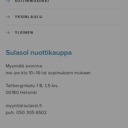
SOITINMUSIIKKI
YKSINLAULU
YLEINEN
Sulasol nuottikauppa
Myymälä avoinna
ma–pe klo 10–16 tai sopimuksen mukaan
Tallberginkatu 1 B, 1,5 krs.
00180 Helsinki
myynti@sulasol.fi
puh. 050 305 6502