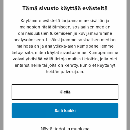
Tämä sivusto käyttää evästeitä
10 kuorolaulua
Elämän kirja
Käytämme evästeitä tarjoamamme sisällön ja
mainosten räätälöimiseen, sosiaalisen median
ominaisuuksien tukemiseen ja kävijämäärämme
analysoimiseen. Lisäksi jaamme sosiaalisen median,
mainosalan ja analytiikka-alan kumppaneillemme
tietoja siitä, miten käytät sivustoamme. Kumppanimme
voivat yhdistää näitä tietoja muihin tietoihin, joita olet
antanut heille tai joita on kerätty, kun olet käyttänyt
heidän palvelujaan.
Exsultemus 1
Elämän lauluja, score
Kiellä
Salli kaikki
Näytä tiedot ja muokkaa