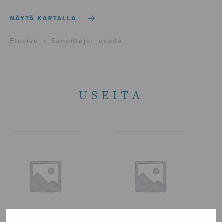
NÄYTÄ KARTALLA
Etusivu
›
Sanoittaja
›
useita
USEITA