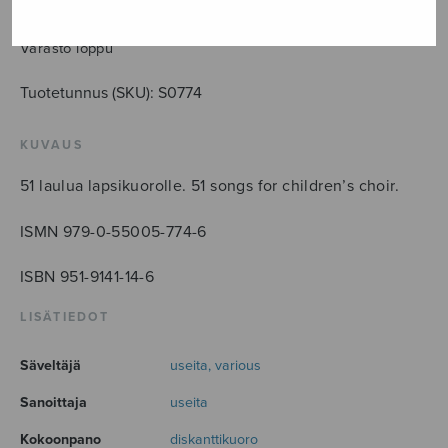
saatavana erillisinä.
Varasto loppu
Tuotetunnus (SKU):
S0774
KUVAUS
51 laulua lapsikuorolle. 51 songs for children’s choir.
ISMN 979-0-55005-774-6
ISBN 951-9141-14-6
LISÄTIEDOT
Säveltäjä
useita, various
Sanoittaja
useita
Kokoonpano
diskanttikuoro