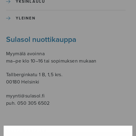
YKSINLAULU
YLEINEN
Sulasol nuottikauppa
Myymälä avoinna
ma–pe klo 10–16 tai sopimuksen mukaan
Tallberginkatu 1 B, 1,5 krs.
00180 Helsinki
myynti@sulasol.fi
puh. 050 305 6502
NÄYTÄ KARTALLA