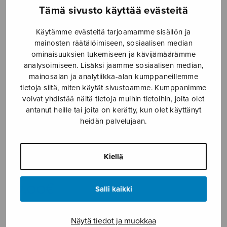
Tämä sivusto käyttää evästeitä
Etusivu
›
Nuottikauppa
›
Diskanttikuoro
›
Laulava nuoriso
Käytämme evästeitä tarjoamamme sisällön ja
mainosten räätälöimiseen, sosiaalisen median
ominaisuuksien tukemiseen ja kävijämäärämme
analysoimiseen. Lisäksi jaamme sosiaalisen median,
mainosalan ja analytiikka-alan kumppaneillemme
tietoja siitä, miten käytät sivustoamme. Kumppanimme
voivat yhdistää näitä tietoja muihin tietoihin, joita olet
antanut heille tai joita on kerätty, kun olet käyttänyt
heidän palvelujaan.
Laulava nuoriso
Kiellä
useita, various
17,00
€
Salli kaikki
Loppuunmyyty! Lauluja
Näytä tiedot ja muokkaa