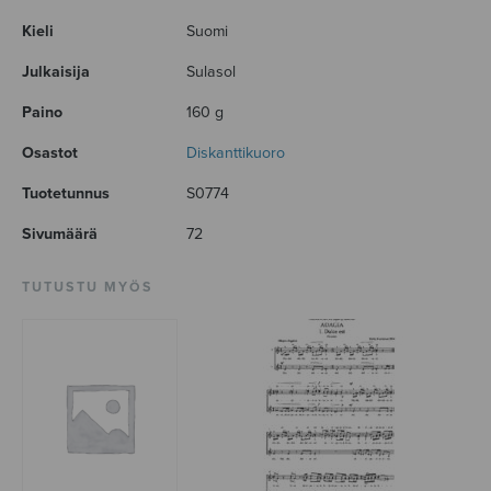
Kieli
Suomi
Julkaisija
Sulasol
Paino
160 g
Osastot
Diskanttikuoro
Tuotetunnus
S0774
Sivumäärä
72
TUTUSTU MYÖS