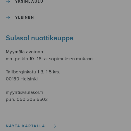
YKSINLAULU
YLEINEN
Sulasol nuottikauppa
Myymälä avoinna
ma–pe klo 10–16 tai sopimuksen mukaan
Tallberginkatu 1 B, 1,5 krs.
00180 Helsinki
myynti@sulasol.fi
puh. 050 305 6502
NÄYTÄ KARTALLA