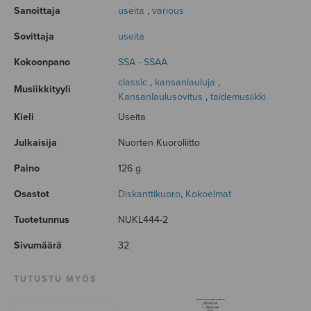
Sanoittaja
useita
,
various
Sovittaja
useita
Kokoonpano
SSA - SSAA
classic
,
kansanlauluja
,
Musiikkityyli
Kansanlaulusovitus
,
taidemusiikki
Kieli
Useita
Julkaisija
Nuorten Kuoroliitto
Paino
126 g
Osastot
Diskanttikuoro
,
Kokoelmat
Tuotetunnus
NUKL444-2
Sivumäärä
32
TUTUSTU MYÖS