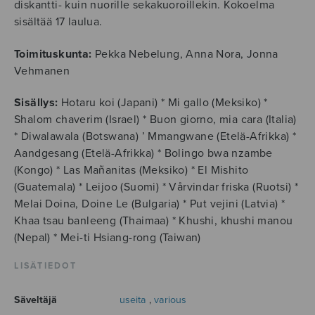
diskantti- kuin nuorille sekakuoroillekin. Kokoelma
sisältää 17 laulua.
Toimituskunta:
Pekka Nebelung, Anna Nora, Jonna
Vehmanen
Sisällys:
Hotaru koi (Japani) * Mi gallo (Meksiko) *
Shalom chaverim (Israel) * Buon giorno, mia cara (Italia)
* Diwalawala (Botswana) ’ Mmangwane (Etelä-Afrikka) *
Aandgesang (Etelä-Afrikka) * Bolingo bwa nzambe
(Kongo) * Las Mañanitas (Meksiko) * El Mishito
(Guatemala) * Leijoo (Suomi) * Vårvindar friska (Ruotsi) *
Melai Doina, Doine Le (Bulgaria) * Put vejini (Latvia) *
Khaa tsau banleeng (Thaimaa) * Khushi, khushi manou
(Nepal) * Mei-ti Hsiang-rong (Taiwan)
LISÄTIEDOT
Säveltäjä
useita
,
various