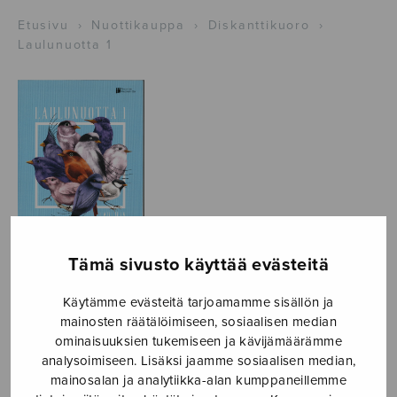
Etusivu
›
Nuottikauppa
›
Diskanttikuoro
›
Laulunuotta 1
Tämä sivusto käyttää evästeitä
Laulunuotta 1
Käytämme evästeitä tarjoamamme sisällön ja
mainosten räätälöimiseen, sosiaalisen median
useita
ominaisuuksien tukemiseen ja kävijämäärämme
analysoimiseen. Lisäksi jaamme sosiaalisen median,
various
mainosalan ja analytiikka-alan kumppaneillemme