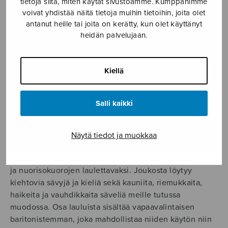
tietoja siitä, miten käytät sivustoamme. Kumppanimme
22,70
€
voivat yhdistää näitä tietoja muihin tietoihin, joita olet
antanut heille tai joita on kerätty, kun olet käyttänyt
heidän palvelujaan.
Laulunuotta
1
määrä
LISÄÄ OSTOSKORIIN
Kiellä
Tuotetunnus (SKU):
NUKL444-2
Salli kaikki
KUVAUS
Näytä tiedot ja muokkaa
”Lauluja maailmalta” on laulutuliaisia eri maista
helposti lähestyttävinä sovituksina suomalaisten lapsi-
ja nuorisokuorojen laulettavaksi. Joukosta löytyy
kiehtovia sävyjä ja kieliä sekä kauniita, riemukkaita,
haikeita ja vauhdikkaita säveliä meille tutussa
muodossa. Osa lauluista sisältää vapaavalintaisen
baritonistemman, joka mahdollistaa niiden käytön niin