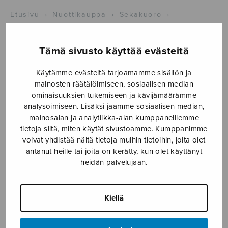
Etusivu
›
Nuottikauppa
›
Sekakuoro
›
Laulujuhlanuottivihko 2012
Tämä sivusto käyttää evästeitä
Käytämme evästeitä tarjoamamme sisällön ja
mainosten räätälöimiseen, sosiaalisen median
ominaisuuksien tukemiseen ja kävijämäärämme
analysoimiseen. Lisäksi jaamme sosiaalisen median,
mainosalan ja analytiikka-alan kumppaneillemme
tietoja siitä, miten käytät sivustoamme. Kumppanimme
voivat yhdistää näitä tietoja muihin tietoihin, joita olet
antanut heille tai joita on kerätty, kun olet käyttänyt
heidän palvelujaan.
Laulujuhlanuottivihko
2012
Kiellä
useita, various