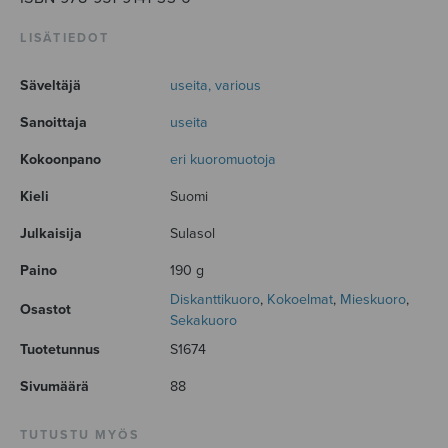
LISÄTIEDOT
Säveltäjä
useita, various
Sanoittaja
useita
Kokoonpano
eri kuoromuotoja
Kieli
Suomi
Julkaisija
Sulasol
Paino
190 g
Diskanttikuoro
,
Kokoelmat
,
Mieskuoro
,
Osastot
Sekakuoro
Tuotetunnus
S1674
Sivumäärä
88
TUTUSTU MYÖS