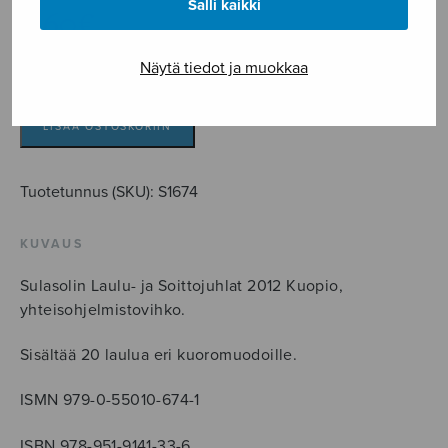
Salli kaikki
4,60
€
Näytä tiedot ja muokkaa
Laulujuhlanuottivihko
2012
määrä
LISÄÄ OSTOSKORIIN
Tuotetunnus (SKU):
S1674
KUVAUS
Sulasolin Laulu- ja Soittojuhlat 2012 Kuopio,
yhteisohjelmistovihko.
Sisältää 20 laulua eri kuoromuodoille.
ISMN 979-0-55010-674-1
ISBN 978-951-9141-33-6