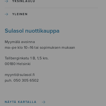
YKSINLAULU
YLEINEN
Sulasol nuottikauppa
Myymälä avoinna
ma–pe klo 10–16 tai sopimuksen mukaan
Tallberginkatu 1 B, 1,5 krs.
00180 Helsinki
myynti@sulasol.fi
puh. 050 305 6502
NÄYTÄ KARTALLA