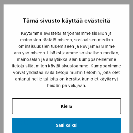
Etusivu
›
Nuottikauppa
›
Sekakuoro
›
Pie Jesu
(Messa da Requiem)
Tämä sivusto käyttää evästeitä
Käytämme evästeitä tarjoamamme sisällön ja
mainosten räätälöimiseen, sosiaalisen median
ominaisuuksien tukemiseen ja kävijämäärämme
analysoimiseen. Lisäksi jaamme sosiaalisen median,
mainosalan ja analytiikka-alan kumppaneillemme
tietoja siitä, miten käytät sivustoamme. Kumppanimme
voivat yhdistää näitä tietoja muihin tietoihin, joita olet
antanut heille tai joita on kerätty, kun olet käyttänyt
Pie Jesu (Messa
heidän palvelujaan.
da Requiem)
Copi Ambroz
Kiellä
8,20
€
Salli kaikki