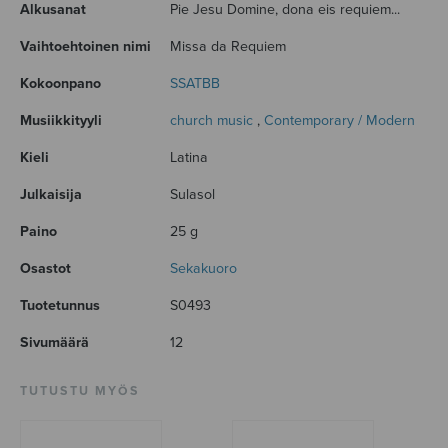
Alkusanat
Pie Jesu Domine, dona eis requiem...
Vaihtoehtoinen nimi
Missa da Requiem
Kokoonpano
SSATBB
Musiikkityyli
church music
,
Contemporary / Modern
Kieli
Latina
Julkaisija
Sulasol
Paino
25 g
Osastot
Sekakuoro
Tuotetunnus
S0493
Sivumäärä
12
TUTUSTU MYÖS