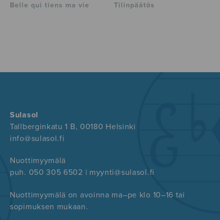
Belle qui tiens ma vie
Tilinpäätös
Sulasol
Tallberginkatu 1 B, 00180 Helsinki
info@sulasol.fi
Nuottimyymälä
puh. 050 305 6502 | myynti@sulasol.fi
Nuottimyymälä on avoinna ma–pe klo 10–16 tai
sopimuksen mukaan.