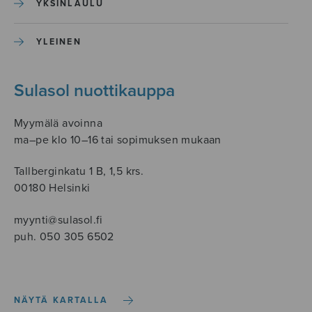
YKSINLAULU
YLEINEN
Sulasol nuottikauppa
Myymälä avoinna
ma–pe klo 10–16 tai sopimuksen mukaan
Tallberginkatu 1 B, 1,5 krs.
00180 Helsinki
myynti@sulasol.fi
puh. 050 305 6502
NÄYTÄ KARTALLA