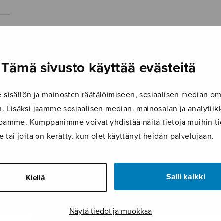
Tämä sivusto käyttää evästeitä
isällön ja mainosten räätälöimiseen, sosiaalisen median om
 Lisäksi jaamme sosiaalisen median, mainosalan ja analyti
ustoamme. Kumppanimme voivat yhdistää näitä tietoja muihin tie
le tai joita on kerätty, kun olet käyttänyt heidän palvelujaan.
Salli kaikki
Kiellä
Näytä tiedot ja muokkaa