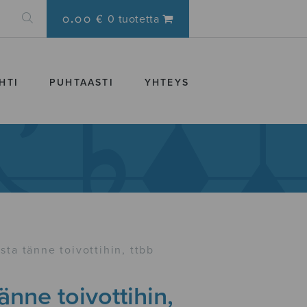
0.00 €
0 tuotetta
HTI
PUHTAASTI
YHTEYS
ista tänne toivottihin, ttbb
tänne toivottihin,