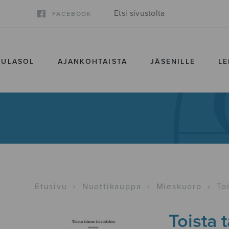
FACEBOOK
SULASOL
AJANKOHTAISTA
JÄSENILLE
LE
Etusivu
›
Nuottikauppa
›
Mieskuoro
›
To
Toista 