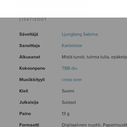
LISÄTIEDOT
Säveltäjä
Ljungberg Sabrina
Sanoittaja
Kanteletar
Alkusanat
Mistä tunsit, tuhma tulla, epäkelpo
Kokoonpano
TBB div.
Musiikkityyli
cross over
Kieli
Suomi
Julkaisija
Sulasol
Paino
13 g
Formaatti
Digitaalinen nuotti, Paperinuott