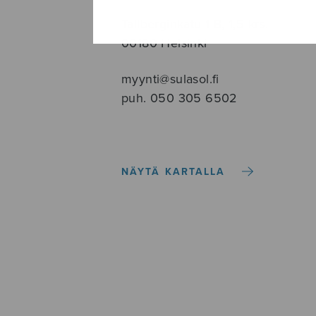
Tallberginkatu 1 B, 1,5 krs.
00180 Helsinki
myynti@sulasol.fi
puh. 050 305 6502
NÄYTÄ KARTALLA