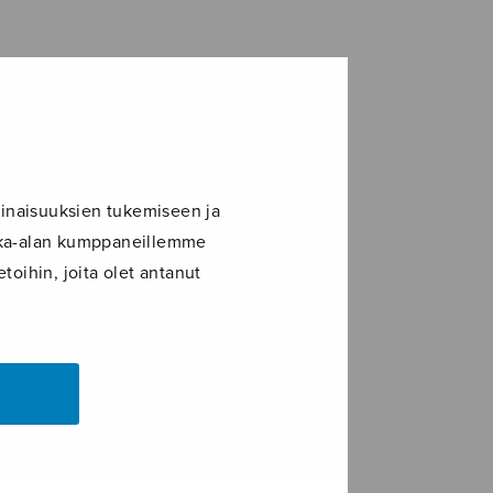
inaisuuksien tukemiseen ja
ikka-alan kumppaneillemme
toihin, joita olet antanut