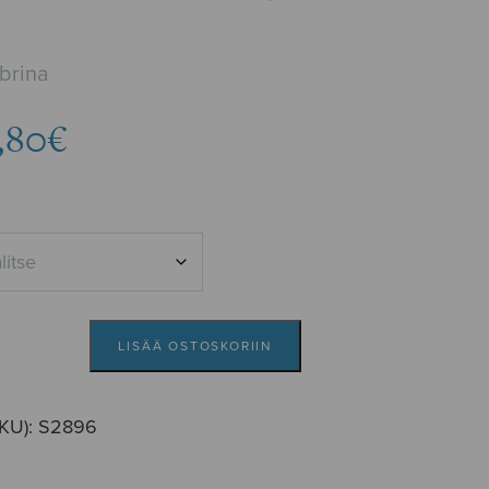
brina
Hintaluokka:
,80
€
3,34€
-
3,80€
LISÄÄ OSTOSKORIIN
SKU):
S2896