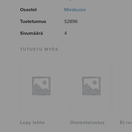
Osastot
Mieskuoro
Tuotetunnus
S2896
Sivumäärä
4
TUTUSTU MYÖS
Lepy lehto
Onnentoivotus
Et re