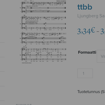
ttbb
Ljungberg Sa
3,34
€
3
–
Formaatti
Toista
tänne
toivottihin,
ttbb
Tuotetunnus (
määrä