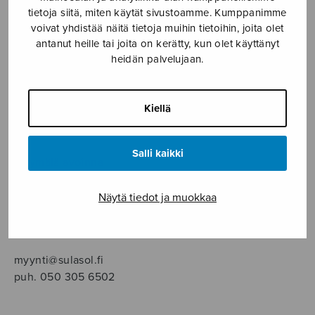
SOITINMUSIIKKI
tietoja siitä, miten käytät sivustoamme. Kumppanimme
voivat yhdistää näitä tietoja muihin tietoihin, joita olet
YKSINLAULU
antanut heille tai joita on kerätty, kun olet käyttänyt
heidän palvelujaan.
YLEINEN
Kiellä
Sulasol nuottikauppa
Salli kaikki
Myymälä avoinna
ma–pe klo 10–16 tai sopimuksen mukaan
Näytä tiedot ja muokkaa
Tallberginkatu 1 B, 1,5 krs.
00180 Helsinki
myynti@sulasol.fi
puh. 050 305 6502