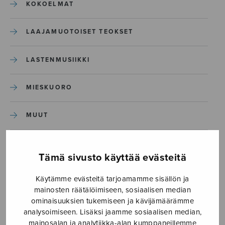
KOKOELMAT
LAAJAMUOTOISET TEOKSET
LASTENMUSIIKKI
MIESKUORO
MUUT
NÄYTTÄMÖTEOKSET
Tämä sivusto käyttää evästeitä
SEKAKUORO
Käytämme evästeitä tarjoamamme sisällön ja
mainosten räätälöimiseen, sosiaalisen median
SOITINKOULUT JA OPPAAT
ominaisuuksien tukemiseen ja kävijämäärämme
analysoimiseen. Lisäksi jaamme sosiaalisen median,
mainosalan ja analytiikka-alan kumppaneillemme