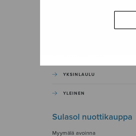
SEKAKUORO
SOITINKOULUT JA OPPAAT
SOITINMUSIIKKI
YKSINLAULU
YLEINEN
Sulasol nuottikauppa
Myymälä avoinna