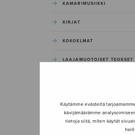
KAMARIMUSIIKKI
KIRJAT
KOKOELMAT
LAAJAMUOTOISET TEOKSET
LASTENMUSIIKKI
MIESKUORO
Käytämme evästeitä tarjoamamme s
kävijämäärämme analysoimiseen.
MUUT
tietoja siitä, miten käytät siv
heil
NÄYTTÄMÖTEOKSET