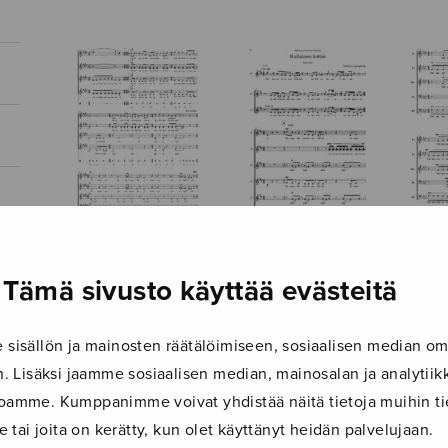
Kolme Kanteletar-
Kullainen kotini
Kun 
Tämä sivusto käyttää evästeitä
laulua, ssaa
tulisi
isällön ja mainosten räätälöimiseen, sosiaalisen median om
 Lisäksi jaamme sosiaalisen median, mainosalan ja analyti
ustoamme. Kumppanimme voivat yhdistää näitä tietoja muihin tie
le tai joita on kerätty, kun olet käyttänyt heidän palvelujaan.