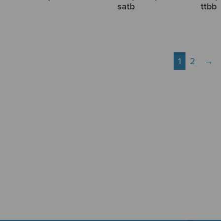
satb
ttbb
1
2
→