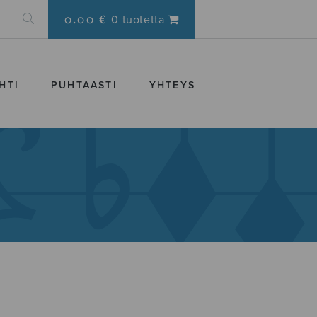
0.00 €
0 tuotetta
HTI
PUHTAASTI
YHTEYS