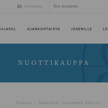
FACEBOOK
SULASOL
AJANKOHTAISTA
JÄSENILLE
LE
NUOTTIKAUPPA
Etusivu
›
Säveltäjä
›
Ljungberg Sabrina