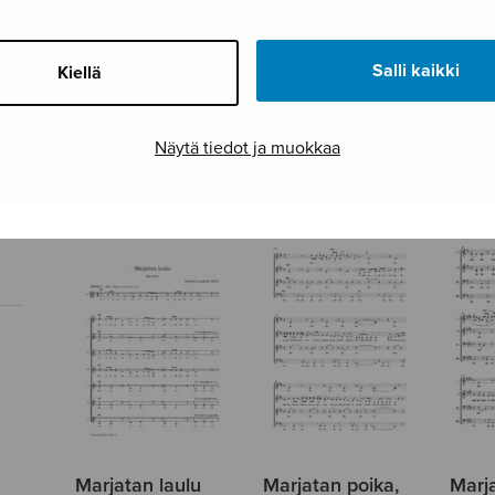
Salli kaikki
Kiellä
LEINA-lauluja,
LEINA-lauluja,
Lemm
Näytä tiedot ja muokkaa
satb
ssaa
satb
Marjatan laulu
Marjatan poika,
Marj