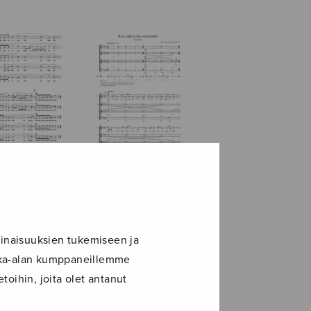
mun kultani
Kun tulis kulta
, ttbb
vierahaksi, satb
inaisuuksien tukemiseen ja
ikka-alan kumppaneillemme
toihin, joita olet antanut