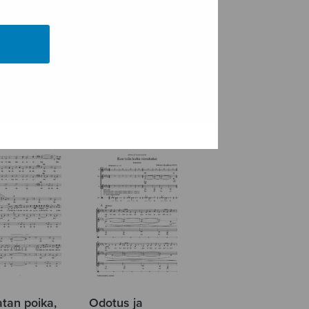
ennosto,
Lintuset, kevään
tuojat – laulusarja
atan poika,
Odotus ja