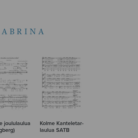
SABRINA
e joululaulua
Kolme Kanteletar-
gberg)
laulua SATB