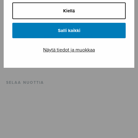
Sävellysvuosi 2023.
Kiellä
Teksti
: Eino Leino (1878-1926)
Salli kaikki
Kokoonpanona sooloryhmä ja SSSAAA
Näytä tiedot ja muokkaa
ISMN 979-0-55013-960-2
Vaikeusaste **
SELAA NUOTTIA