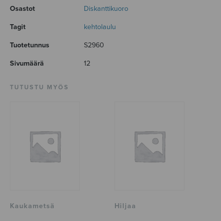
Osastot
Diskanttikuoro
Tagit
kehtolaulu
Tuotetunnus
S2960
Sivumäärä
12
TUTUSTU MYÖS
Kaukametsä
Hiljaa