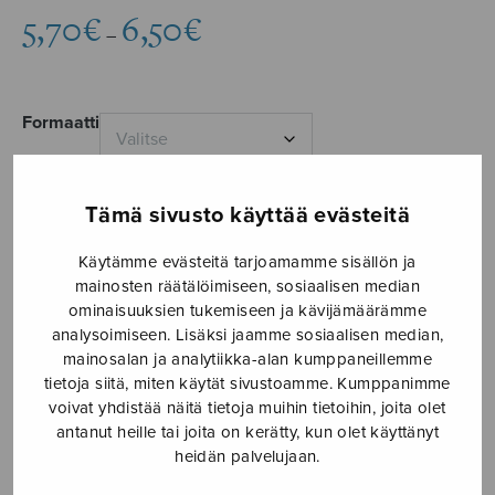
Hintaluokka:
5,70
€
6,50
€
–
5,70€
-
6,50€
Formaatti
Tämä sivusto käyttää evästeitä
Marjatan
LISÄÄ
Käytämme evästeitä tarjoamamme sisällön ja
laulu
OSTOSKORIIN
mainosten räätälöimiseen, sosiaalisen median
määrä
ominaisuuksien tukemiseen ja kävijämäärämme
analysoimiseen. Lisäksi jaamme sosiaalisen median,
Tuotetunnus (SKU):
S2960
mainosalan ja analytiikka-alan kumppaneillemme
Avainsana tuotteelle
kehtolaulu
tietoja siitä, miten käytät sivustoamme. Kumppanimme
voivat yhdistää näitä tietoja muihin tietoihin, joita olet
KUVAUS
antanut heille tai joita on kerätty, kun olet käyttänyt
heidän palvelujaan.
Äidin tuskaa ja rakkautta.