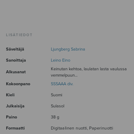
LISÄTIEDOT
Säveltäjä
Ljungberg Sabrina
Sanoittaja
Leino Eino
Keinutan kehtoa, laulatan lasta vaulussa
Alkusanat
vemmelpuun...
Kokoonpano
SSSAAA div.
Kieli
Suomi
Julkaisija
Sulasol
Paino
38 g
Formaatti
Digitaalinen nuotti, Paperinuotti