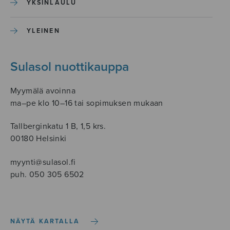
YKSINLAULU
YLEINEN
Sulasol nuottikauppa
Myymälä avoinna
ma–pe klo 10–16 tai sopimuksen mukaan
Tallberginkatu 1 B, 1,5 krs.
00180 Helsinki
myynti@sulasol.fi
puh. 050 305 6502
NÄYTÄ KARTALLA