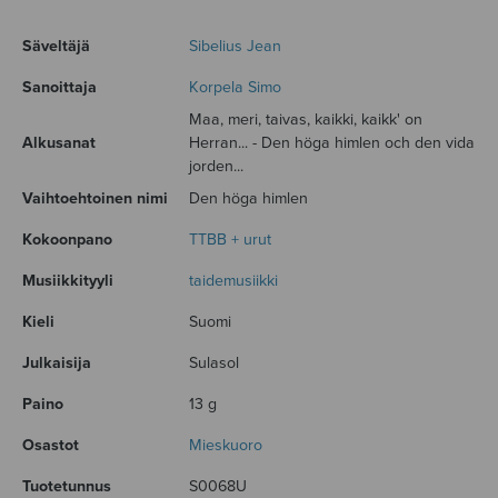
Säveltäjä
Sibelius Jean
Sanoittaja
Korpela Simo
Maa, meri, taivas, kaikki, kaikk' on
Alkusanat
Herran... - Den höga himlen och den vida
jorden...
Vaihtoehtoinen nimi
Den höga himlen
Kokoonpano
TTBB + urut
Musiikkityyli
taidemusiikki
Kieli
Suomi
Julkaisija
Sulasol
Paino
13 g
Osastot
Mieskuoro
Tuotetunnus
S0068U