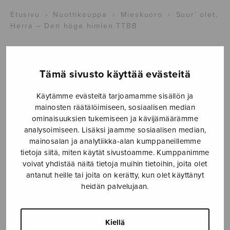
Etusivu
›
Nuottikauppa
›
Mieskuoro
›
Suur’ olet,
Herra – Den höga himlen TTBB
Tämä sivusto käyttää evästeitä
Käytämme evästeitä tarjoamamme sisällön ja
mainosten räätälöimiseen, sosiaalisen median
ominaisuuksien tukemiseen ja kävijämäärämme
analysoimiseen. Lisäksi jaamme sosiaalisen median,
mainosalan ja analytiikka-alan kumppaneillemme
Suur’ olet, Herra
tietoja siitä, miten käytät sivustoamme. Kumppanimme
– Den höga
voivat yhdistää näitä tietoja muihin tietoihin, joita olet
antanut heille tai joita on kerätty, kun olet käyttänyt
himlen TTBB
heidän palvelujaan.
Sibelius Jean
Kiellä