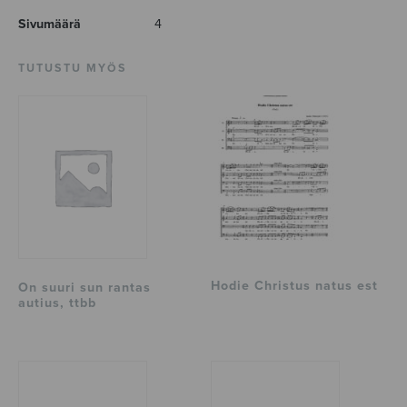
Sivumäärä
4
TUTUSTU MYÖS
Hodie Christus natus est
On suuri sun rantas
autius, ttbb