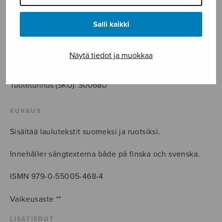
3,60
€
Salli kaikki
Suur'
olet,
Herra
LISÄÄ OSTOSKORIIN
Näytä tiedot ja muokkaa
-
Den
Tuotetunnus (SKU):
S0068U
höga
himlen
KUVAUS
TTBB
määrä
Sisältää laulutekstit suomeksi ja ruotsiksi.
Innehåller sångtexterna både på finska och svenska.
ISMN 979-0-55005-468-4
Vaikeusaste **
LISÄTIEDOT