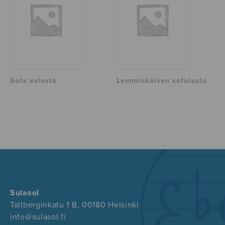
Sota valosta
Lemminkäisen sotalaulu
Sulasol
Tallberginkatu 1 B, 00180 Helsinki
info@sulasol.fi