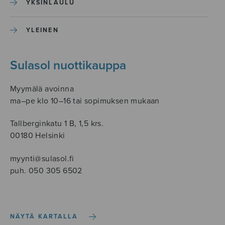
YKSINLAULU
YLEINEN
Sulasol nuottikauppa
Myymälä avoinna
ma–pe klo 10–16 tai sopimuksen mukaan
Tallberginkatu 1 B, 1,5 krs.
00180 Helsinki
myynti@sulasol.fi
puh. 050 305 6502
NÄYTÄ KARTALLA