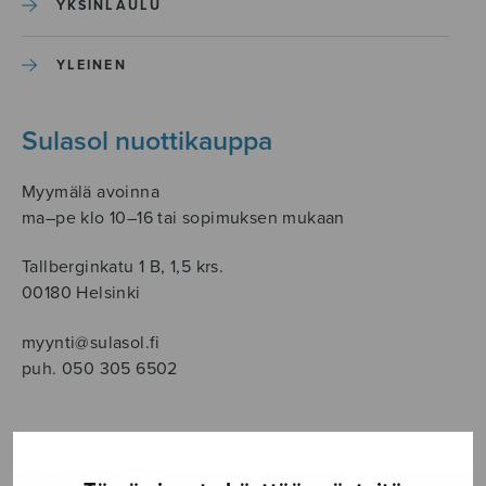
YKSINLAULU
YLEINEN
Sulasol nuottikauppa
Myymälä avoinna
ma–pe klo 10–16 tai sopimuksen mukaan
Tallberginkatu 1 B, 1,5 krs.
00180 Helsinki
myynti@sulasol.fi
puh. 050 305 6502
NÄYTÄ KARTALLA