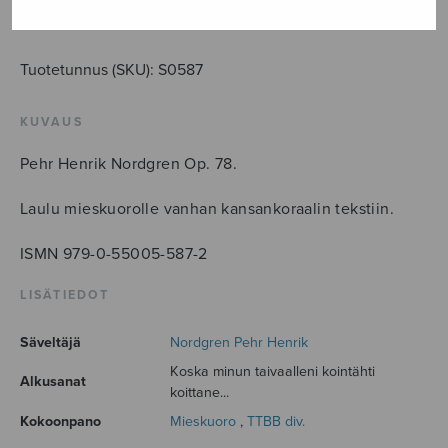
LISÄÄ OSTOSKORIIN
Tuotetunnus (SKU):
S0587
KUVAUS
Pehr Henrik Nordgren Op. 78.
Laulu mieskuorolle vanhan kansankoraalin tekstiin.
ISMN 979-0-55005-587-2
LISÄTIEDOT
Säveltäjä
Nordgren Pehr Henrik
Koska minun taivaalleni kointähti
Alkusanat
koittane...
Kokoonpano
Mieskuoro
,
TTBB div.