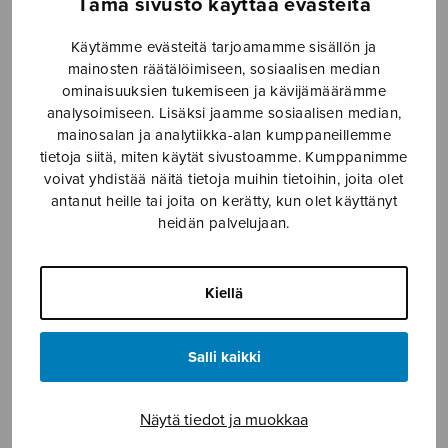
Tämä sivusto käyttää evästeitä
Etusivu
›
Nuottikauppa
›
Mieskuoro
›
Odotus
Käytämme evästeitä tarjoamamme sisällön ja
mainosten räätälöimiseen, sosiaalisen median
ominaisuuksien tukemiseen ja kävijämäärämme
analysoimiseen. Lisäksi jaamme sosiaalisen median,
mainosalan ja analytiikka-alan kumppaneillemme
tietoja siitä, miten käytät sivustoamme. Kumppanimme
voivat yhdistää näitä tietoja muihin tietoihin, joita olet
antanut heille tai joita on kerätty, kun olet käyttänyt
heidän palvelujaan.
Odotus
Kiellä
Nordgren Pehr Henrik
6,50
€
Salli kaikki
Odotus
Näytä tiedot ja muokkaa
määrä