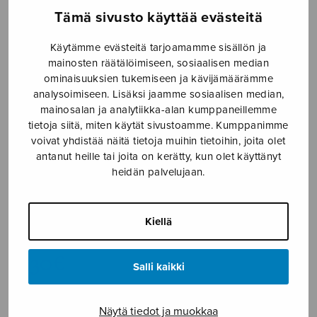
Tämä sivusto käyttää evästeitä
Etusivu
›
Nuottikauppa
›
Soitinmusiikki
›
Sirkus,
vl + vla
Käytämme evästeitä tarjoamamme sisällön ja
mainosten räätälöimiseen, sosiaalisen median
ominaisuuksien tukemiseen ja kävijämäärämme
analysoimiseen. Lisäksi jaamme sosiaalisen median,
mainosalan ja analytiikka-alan kumppaneillemme
tietoja siitä, miten käytät sivustoamme. Kumppanimme
voivat yhdistää näitä tietoja muihin tietoihin, joita olet
antanut heille tai joita on kerätty, kun olet käyttänyt
heidän palvelujaan.
Sirkus, vl + vla
Kiellä
Sippola Leena
4,30
€
Salli kaikki
Sirkus,
Näytä tiedot ja muokkaa