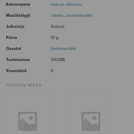
Kokoonpano
viulu ja alttoviulu
Musiikkityyli
classic
,
lastenmusiikki
Julkaisija
Sulasol
Paino
13 g
Osastot
Soitinmusiikki
Tuotetunnus
S1028B
Sivumäärä
4
TUTUSTU MYÖS