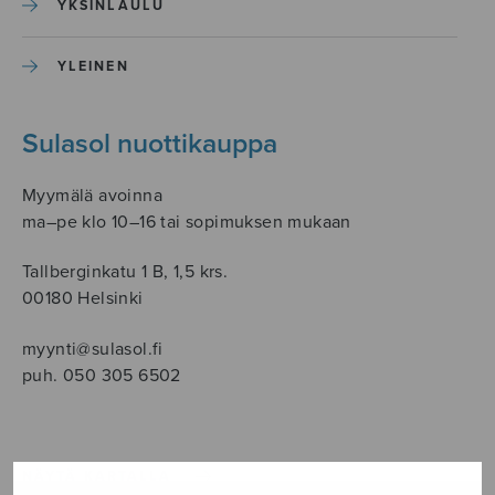
YKSINLAULU
YLEINEN
Sulasol nuottikauppa
Myymälä avoinna
ma–pe klo 10–16 tai sopimuksen mukaan
Tallberginkatu 1 B, 1,5 krs.
00180 Helsinki
myynti@sulasol.fi
puh. 050 305 6502
NÄYTÄ KARTALLA