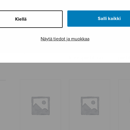
Salli kaikki
Kiellä
Näytä tiedot ja muokkaa
Kaksi laulua
Kippokaupungin
Kipp
lapsikuorolle
karnevaali,
karne
kuoropartituuri
parti