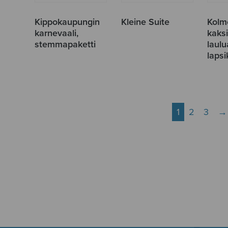
Kippokaupungin
Kleine Suite
Kolm
karnevaali,
kaks
stemmapaketti
laulu
lapsi
1
2
3
→