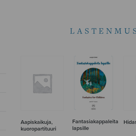
LASTENMUS
Fantasiakappaleita
Aapiskaikuja,
Hidas
lapsille
kuoropartituuri