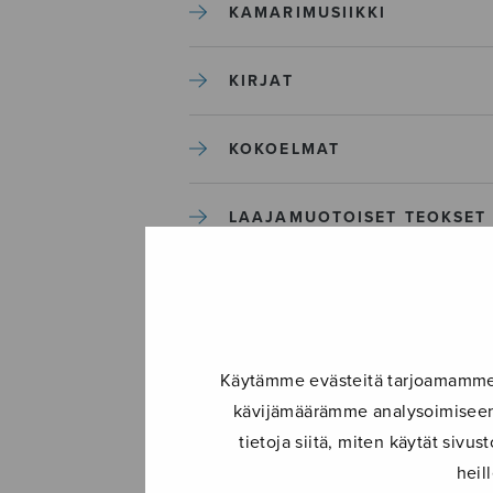
KAMARIMUSIIKKI
KIRJAT
KOKOELMAT
LAAJAMUOTOISET TEOKSET
LASTENMUSIIKKI
MIESKUORO
Käytämme evästeitä tarjoamamme s
kävijämäärämme analysoimiseen.
MUUT
tietoja siitä, miten käytät siv
heil
NÄYTTÄMÖTEOKSET