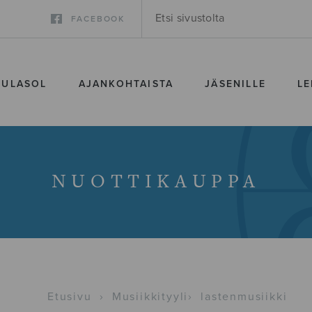
FACEBOOK
SULASOL
AJANKOHTAISTA
JÄSENILLE
LE
NUOTTIKAUPPA
Etusivu
›
Musiikkityyli
›
lastenmusiikki