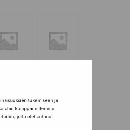
 istui
Kaksi laulua
sa,
lapsikuorolle
akvartetti
inaisuuksien tukemiseen ja
ikka-alan kumppaneillemme
toihin, joita olet antanut