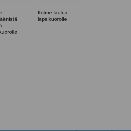
e
Kolme laulua
iäänistä
lapsikuorolle
a
kuorolle