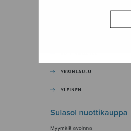
SEKAKUORO
SOITINKOULUT JA OPPAAT
SOITINMUSIIKKI
YKSINLAULU
YLEINEN
Sulasol nuottikauppa
Myymälä avoinna