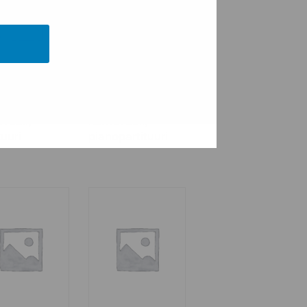
okaupungin
Kippokaupungin
vaali,
karnevaali,
tuuri
pianopartituuri