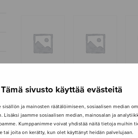
Hölmöläisiä, parts
Iloisia eläinkuvia
Jänis
Tämä sivusto käyttää evästeitä
– partituuri
maas
kitar
isällön ja mainosten räätälöimiseen, sosiaalisen median om
 Lisäksi jaamme sosiaalisen median, mainosalan ja analyti
ustoamme. Kumppanimme voivat yhdistää näitä tietoja muihin tie
le tai joita on kerätty, kun olet käyttänyt heidän palvelujaan.