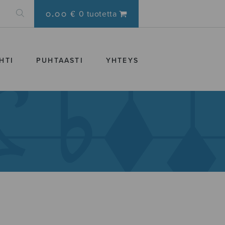
0.00 €
0 tuotetta
HTI
PUHTAASTI
YHTEYS