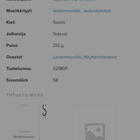
Musiikkityyli
lastenmusiikki
,
laulunäytelmä
Kieli
Suomi
Julkaisija
Sulasol
Paino
212 g
Osastot
Lastenmusiikki
,
Näyttämöteokset
Tuotetunnus
S2180P
Sivumäärä
58
TUTUSTU MYÖS