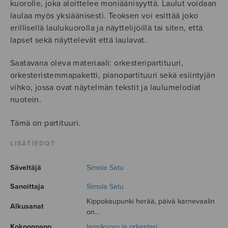
kuorolle, joka aloittelee moniäänisyyttä. Laulut voidaan
laulaa myös yksiäänisesti. Teoksen voi esittää joko
erillisellä laulukuorolla ja näyttelijöillä tai siten, että
lapset sekä näyttelevät että laulavat.
Saatavana oleva materiaali: orkesteripartituuri,
orkesteristemmapaketti, pianopartituuri sekä esiintyjän
vihko, jossa ovat näytelmän tekstit ja laulumelodiat
nuotein.
Tämä on partituuri.
LISÄTIEDOT
Säveltäjä
Simola Satu
Sanoittaja
Simola Satu
Kippokaupunki herää, päivä karnevaalin
Alkusanat
on...
Kokoonpano
lapsikuoro ja orkesteri