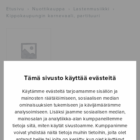
Etusivu
›
Nuottikauppa
›
Lastenmusiikki
›
Kippokaupungin karnevaali, partituuri
Tämä sivusto käyttää evästeitä
Kippokaupungin
Käytämme evästeitä tarjoamamme sisällön ja
mainosten räätälöimiseen, sosiaalisen median
karnevaali,
ominaisuuksien tukemiseen ja kävijämäärämme
partituuri
analysoimiseen. Lisäksi jaamme sosiaalisen median,
mainosalan ja analytiikka-alan kumppaneillemme
Simola Satu
tietoja siitä, miten käytät sivustoamme. Kumppanimme
voivat yhdistää näitä tietoja muihin tietoihin, joita olet
antanut heille tai joita on kerätty, kun olet käyttänyt