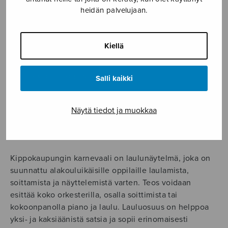
34,05
€
heidän palvelujaan.
laulunäytelmä lapsille
Kiellä
Kippokaupungin
karnevaali,
partituuri
Salli kaikki
LISÄÄ OSTOSKORIIN
määrä
Näytä tiedot ja muokkaa
Tuotetunnus (SKU):
S2180P
KUVAUS
Kippokaupungin karnevaali on laulunäytelmä, joka on
suunnattu alakouluikäisille oppilaille laulamista,
soittamista ja näyttelemistä varten. Teos voidaan
esittää koko orkesterilla, osalla soittimista tai
kokoonpanolla piano ja laulu. Lauluosuus on helppoa
yksi- ja kaksiäänistä satsia ja sopii erinomaisesti