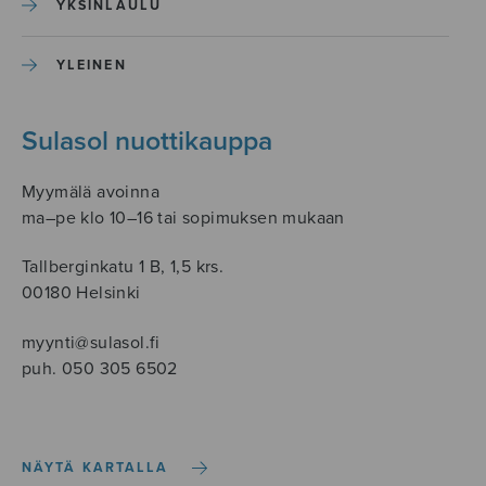
YKSINLAULU
YLEINEN
Sulasol nuottikauppa
Myymälä avoinna
ma–pe klo 10–16 tai sopimuksen mukaan
Tallberginkatu 1 B, 1,5 krs.
00180 Helsinki
myynti@sulasol.fi
puh. 050 305 6502
NÄYTÄ KARTALLA