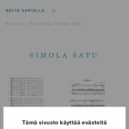
NÄYTÄ KARTALLA
Etusivu
›
Säveltäjä
›
Simola Satu
SIMOLA SATU
Tämä sivusto käyttää evästeitä