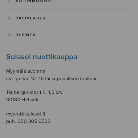
SOITINMUSIIKKI
YKSINLAULU
YLEINEN
Sulasol nuottikauppa
Myymälä avoinna
ma–pe klo 10–16 tai sopimuksen mukaan
Tallberginkatu 1 B, 1,5 krs.
00180 Helsinki
myynti@sulasol.fi
puh. 050 305 6502