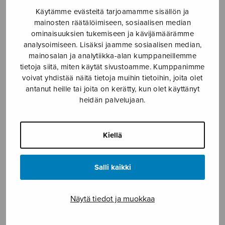
Käytämme evästeitä tarjoamamme sisällön ja
Etusivu
›
Nuottikauppa
›
Diskanttikuoro
›
Kesä
mainosten räätälöimiseen, sosiaalisen median
ominaisuuksien tukemiseen ja kävijämäärämme
analysoimiseen. Lisäksi jaamme sosiaalisen median,
mainosalan ja analytiikka-alan kumppaneillemme
tietoja siitä, miten käytät sivustoamme. Kumppanimme
voivat yhdistää näitä tietoja muihin tietoihin, joita olet
antanut heille tai joita on kerätty, kun olet käyttänyt
heidän palvelujaan.
Kesä
Kiellä
Simola Satu
Salli kaikki
2,80
€
Näytä tiedot ja muokkaa
Kesä
määrä