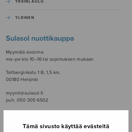
YKSINLAULU
YLEINEN
Sulasol nuottikauppa
Myymälä avoinna
ma–pe klo 10–16 tai sopimuksen mukaan
Tallberginkatu 1 B, 1,5 krs.
00180 Helsinki
myynti@sulasol.fi
puh. 050 305 6502
Tämä sivusto käyttää evästeitä
NÄYTÄ KARTALLA