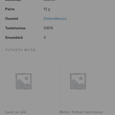
Paino
13 g
Osastot
Diskanttikuoro
Tuotetunnus
S1878
Sivumäärä
4
TUTUSTU MYÖS
Lumi ja jää
Mater flebat lacrimosa