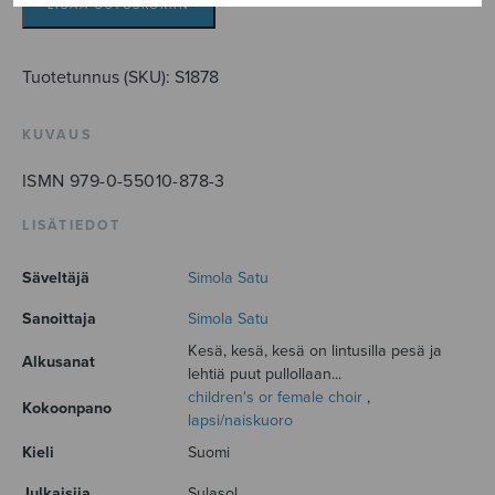
LISÄÄ OSTOSKORIIN
Tuotetunnus (SKU):
S1878
KUVAUS
ISMN 979-0-55010-878-3
LISÄTIEDOT
Säveltäjä
Simola Satu
Sanoittaja
Simola Satu
Kesä, kesä, kesä on lintusilla pesä ja
Alkusanat
lehtiä puut pullollaan...
children's or female choir
,
Kokoonpano
lapsi/naiskuoro
Kieli
Suomi
Julkaisija
Sulasol