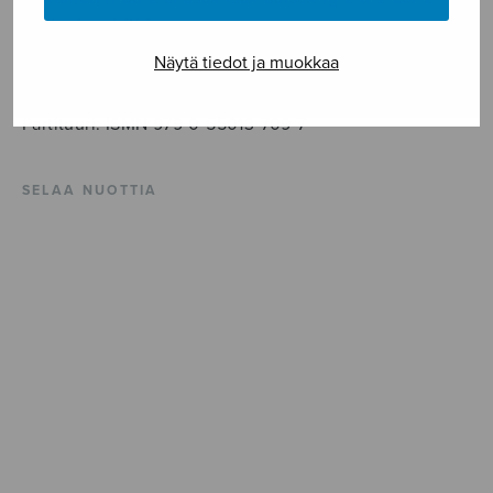
trb*bar*euph*tb*perc
Näytä tiedot ja muokkaa
Stemmapaketti saatavana erikseen.
Partituuri: ISMN 979-0-55013-709-7
SELAA NUOTTIA