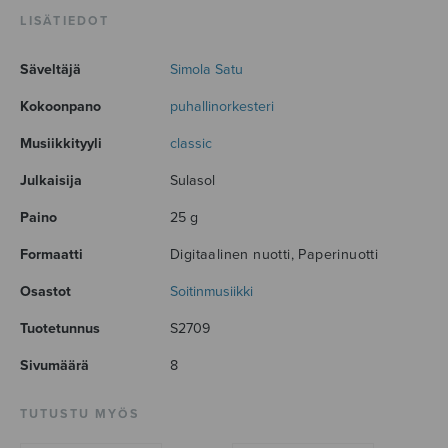
LISÄTIEDOT
Säveltäjä
Simola Satu
Kokoonpano
puhallinorkesteri
Musiikkityyli
classic
Julkaisija
Sulasol
Paino
25 g
Formaatti
Digitaalinen nuotti, Paperinuotti
Osastot
Soitinmusiikki
Tuotetunnus
S2709
Sivumäärä
8
TUTUSTU MYÖS