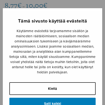
Hintaluokka:
8,77
€
10,00
€
–
8,77€
-
10,00€
Tämä sivusto käyttää evästeitä
Formaatti
Käytämme evästeitä tarjoamamme sisällön ja
mainosten räätälöimiseen, sosiaalisen median
ominaisuuksien tukemiseen ja kävijämäärämme
analysoimiseen. Lisäksi jaamme sosiaalisen median,
Gregorianum,
mainosalan ja analytiikka-alan kumppaneillemme
LISÄÄ
partituuri
tietoja siitä, miten käytät sivustoamme. Kumppanimme
OSTOSKORIIN
määrä
voivat yhdistää näitä tietoja muihin tietoihin, joita olet
antanut heille tai joita on kerätty, kun olet käyttänyt
Tuotetunnus (SKU):
S2709
heidän palvelujaan.
KUVAUS
Kiellä
Sävellysvuosi 2015/2019.
Salli kaikki
Soittimet: fl*ob*2 cl*asax*tsax*barsax*fg*2 tr*2 cor*2