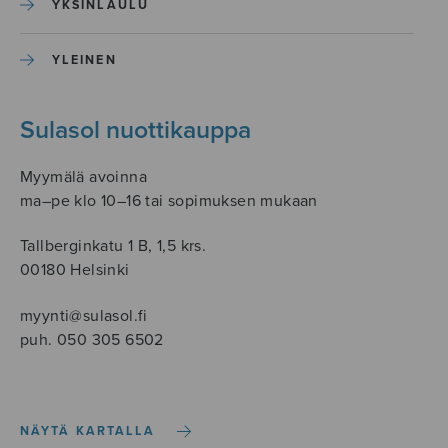
YKSINLAULU
YLEINEN
Sulasol nuottikauppa
Myymälä avoinna
ma–pe klo 10–16 tai sopimuksen mukaan
Tallberginkatu 1 B, 1,5 krs.
00180 Helsinki
myynti@sulasol.fi
puh. 050 305 6502
NÄYTÄ KARTALLA