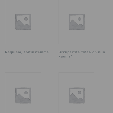
Requiem, soitinstemma
Urkupartita ”Maa on niin
kaunis”