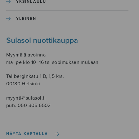
YKSINLAULU
YLEINEN
Sulasol nuottikauppa
Myymälä avoinna
ma–pe klo 10–16 tai sopimuksen mukaan
Tallberginkatu 1 B, 1,5 krs.
00180 Helsinki
myynti@sulasol.fi
puh. 050 305 6502
NÄYTÄ KARTALLA