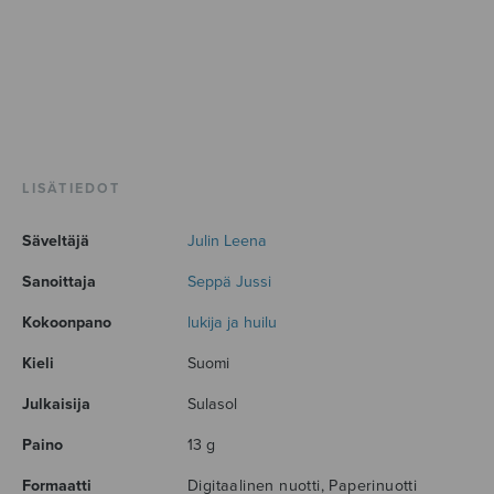
LISÄTIEDOT
Säveltäjä
Julin Leena
Sanoittaja
Seppä Jussi
Kokoonpano
lukija ja huilu
Kieli
Suomi
Julkaisija
Sulasol
Paino
13 g
Formaatti
Digitaalinen nuotti, Paperinuotti