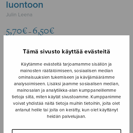
luontoon
Julin Leena
Hintaluokka:
5,70
€
6,50
€
–
5,70€
-
6,50€
Tämä sivusto käyttää evästeitä
Formaatti
Käytämme evästeitä tarjoamamme sisällön ja
mainosten räätälöimiseen, sosiaalisen median
ominaisuuksien tukemiseen ja kävijämäärämme
analysoimiseen. Lisäksi jaamme sosiaalisen median,
Dodekafoninen
mainosalan ja analytiikka-alan kumppaneillemme
LISÄÄ
linturetki
OSTOSKORIIN
tietoja siitä, miten käytät sivustoamme. Kumppanimme
Suomen
voivat yhdistää näitä tietoja muihin tietoihin, joita olet
luontoon
antanut heille tai joita on kerätty, kun olet käyttänyt
Tuotetunnus (SKU):
S2941
heidän palvelujaan.
määrä
KUVAUS